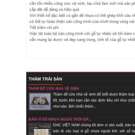
cần tốn nhiều công sức vệ sinh, lau chùi làm mới mà sản p
Lắp đặt dễ dàng và hiệu quả
Với thiết kế đặc biệt có gắn đế nhựa có thể ghép khít vào n
có thể tự hoàn thiện sàn công trình của mình trong vòng và
Tiết kiệm chi phí
Việc lát toàn bộ sàn công trình với gỗ tự nhiên sẽ tốn kém r
vẫn mang lại được vẻ đẹp sang trọng, tinh tế của gỗ tự nhiê
THẢM TRẢI SÀN
THẢM ĐỂ CỬA NHÀ VỆ SINH
Thảm để cửa nhà vệ sinh để biết được thảm loại
tốt, trước tiên bạn cần xác định tiêu chí như chất
như nào. Bởi chiếc thảm...
BÁN VỈ GỖ NHỰA NGOÀI TRỜI GIÁ...
DHC VIỆT NAM chúng tôi đơn vị sản xuất, bán b
bán lẻ các loại vỉ gỗ nhựa ngoài trời, với số l