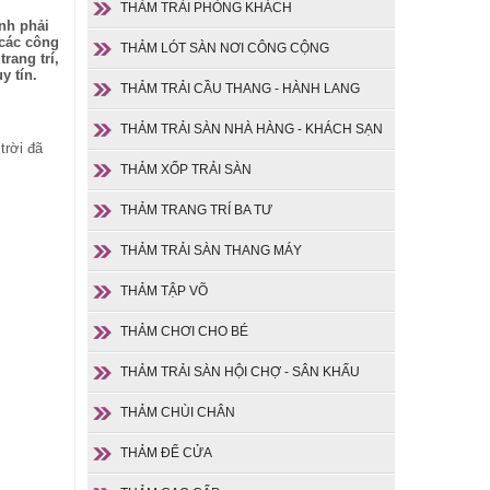
THẢM TRẢI PHÒNG KHÁCH
ành phải
 các công
THẢM LÓT SÀN NƠI CÔNG CỘNG
rang trí,
y tín.
THẢM TRẢI CẦU THANG - HÀNH LANG
THẢM TRẢI SÀN NHÀ HÀNG - KHÁCH SẠN
trời đã
THẢM XỐP TRẢI SÀN
THẢM TRANG TRÍ BA TƯ
THẢM TRẢI SÀN THANG MÁY
THẢM TẬP VÕ
THẢM CHƠI CHO BÉ
THẢM TRẢI SÀN HỘI CHỢ - SÂN KHẤU
THẢM CHÙI CHÂN
THẢM ĐỂ CỬA