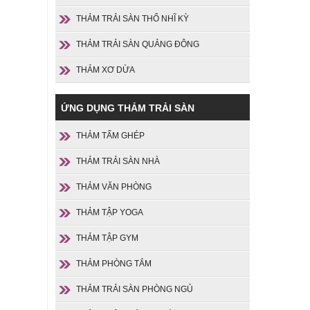
THẢM TRẢI SÀN THỔ NHĨ KỲ
THẢM TRẢI SÀN QUẢNG ĐÔNG
THẢM XƠ DỪA
ỨNG DỤNG THẢM TRẢI SÀN
THẢM TẤM GHÉP
THẢM TRẢI SÀN NHÀ
THẢM VĂN PHÒNG
THẢM TẬP YOGA
THẢM TẬP GYM
THẢM PHÒNG TẮM
THẢM TRẢI SÀN PHÒNG NGỦ