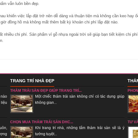
hẩm vẫn luôn bền đẹp.
hau khiến việc lắp đặt trở nên dễ dàng và thuận tiện mà không cần keo hay ố
i giờ đồng hồ mà không mất thêm bất kỳ khoản chi phí lắp đặt nào.
ất nhiều chi phí. Sản phẩm vỉ gỗ nhựa ngoài trời sẽ giúp bạn tiết kiệm chi ph
n.
TRANG TRÍ NHÀ ĐẸP
THẢM
THẢM TRẢI SÀN ĐẸP GIÚP TRANG TRÍ...
PHON
 nào
Một chiếc thảm trải sàn không chỉ có tác dụng giúp
 liệu
không gian...
sẽ tụ k
CHỌN MUA THẢM TRẢI SÀN DHC...
TƯ V
uôn,
Khi trang trí nhà, những tấm thảm trải sàn sẽ là ý
ượng
tưởng tuyệt...