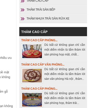
THẢM CAO CẤP
THẢM TRẢI SÀN BẾP
THẢM NHỰA TRẢI SÀN RỬA XE
THẢM CAO CẤP
THẢM CAO CẤP PHÒNG...
Dù bất cứ không gian chỉ cần
một điểm nhấn là tấm thảm lót
sàn phòng họp mặt, chất...
nhiều ưu
THẢM CAO CẤP VĂN PHÒNG...
Dù bất cứ không gian chỉ cần
 bề mặt
một điểm nhấn là tấm thảm lót
n không
sàn văn phòng Hà nội , thảm...
THẢM CAO CẤP PHÒNG...
hẩm gỗ
Dù bất cứ không gian chỉ cần
một điểm nhấn là tấm thảm lót
sàn phòng họp, thảm trải...
bạn không