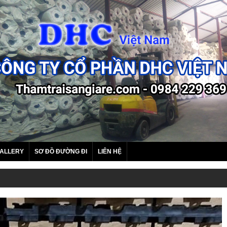
ALLERY
SƠ ĐỒ ĐƯỜNG ĐI
LIÊN HỆ