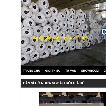
TRANG CHỦ
GIỚI THIỆU
TƯ VẤN
SHOWROOM
G
BÁN VỈ GỖ NHỰA NGOÀI TRỜI GIÁ RẺ