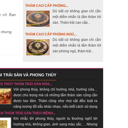
THẢM CAO CẤP PHÒNG...
Dù bất cứ không gian chỉ cần
c vít. Bạn
một điểm nhấn là tấm thảm lót
sàn, Thảm trải cao cấp...
í nhưng
THẢM CAO CẤP PHÒNG NGỦ...
Dù bất cứ không gian chỉ cần
một điểm nhấn là tấm thảm lót
sàn phòng ngủ, thảm trải...
 TRẢI SÀN VÀ PHONG THỦY
G THỦY THẢM TRẢI SÀN HÓA...
Với phong thủy, không chỉ hướng nhà, hướng cửa…
được chú trọng mà cả những tấm thảm sàn cũng cần
được lưu tâm. Thảm cũng như mọi vật đều toát ra
năng lượng tốt xấu khác nhau, nếu biết cách sử dụng
hí tốt, xua khí xấu....
ẤN THẢM TRẢI SÀN THEO MỆNH...
Khi nhắc tới phong thủy, người ta thường nghĩ tới
hướng nhà, không gian, ánh sang màu sắc…. Nhưng