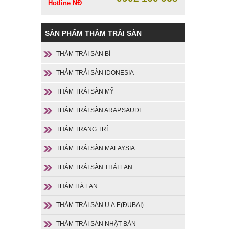
Hotline NĐ
SẢN PHẨM THẢM TRẢI SÀN
THẢM TRẢI SÀN BỈ
THẢM TRẢI SÀN IDONESIA
THẢM TRẢI SÀN MỸ
THẢM TRẢI SÀN ARAP.SAUDI
THẢM TRANG TRÍ
THẢM TRẢI SÀN MALAYSIA
THẢM TRẢI SÀN THÁI LAN
THẢM HÀ LAN
THẢM TRẢI SÀN U.A.E(ĐUBAI)
THẢM TRẢI SÀN NHẬT BẢN