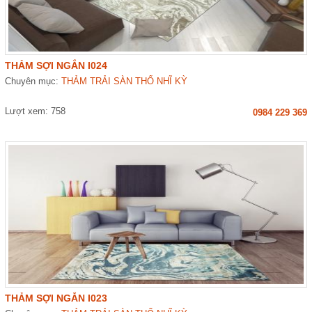
THẢM SỢI NGẮN I024
Chuyên mục:
THẢM TRẢI SÀN THỔ NHĨ KỲ
Lượt xem: 758
0984 229 369
THẢM SỢI NGẮN I023