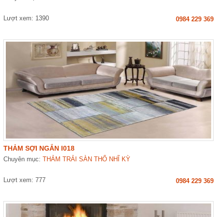
Lượt xem: 1390
0984 229 369
THẢM SỢI NGẮN I018
Chuyên mục:
THẢM TRẢI SÀN THỔ NHĨ KỲ
Lượt xem: 777
0984 229 369