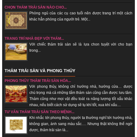
CHỌN THẢM TRẢI SÀN NÀO CHO...
Phòng ngủ của các cụ cao tuổi nên được trang trí một cách
khác hẳn phòng của ngưởi trẻ. Một...
TRANG TRÍ NHÀ ĐẸP VỚI THẢM...
Với chiếc thảm trải sàn sẽ là lựa chon tuyệt vời cho bạn
trong...
THẢM TRẢI SÀN VÀ PHONG THỦY
PHONG THỦY THẢM TRẢI SÀN HÓA...
Với phong thủy, không chỉ hướng nhà, hướng cửa… được
chú trọng mà cả những tấm thảm sàn cũng cần được lưu tâm.
Thảm cũng như mọi vật đều toát ra năng lượng tốt xấu khác
nhau, nếu biết cách sử dụng sẽ tụ khí tốt, xua khí xấu....
TƯ VẤN THẢM TRẢI SÀN THEO MỆNH...
Khi nhắc tới phong thủy, người ta thường nghĩ tới hướng nhà,
không gian, ánh sang màu sắc…. Nhưng thật không thể ngờ
được, thảm trải sàn là...