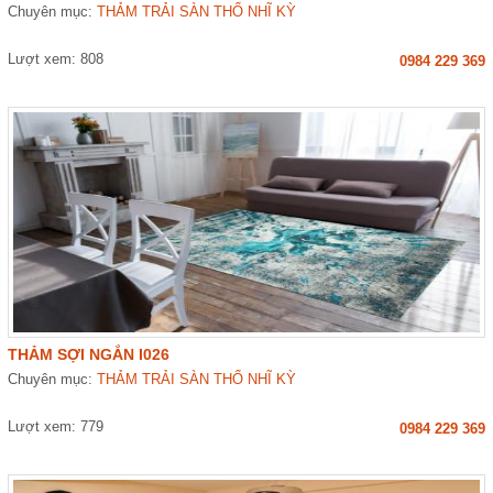
Chuyên mục:
THẢM TRẢI SÀN THỔ NHĨ KỲ
Lượt xem: 808
0984 229 369
THẢM SỢI NGẮN I026
Chuyên mục:
THẢM TRẢI SÀN THỔ NHĨ KỲ
Lượt xem: 779
0984 229 369