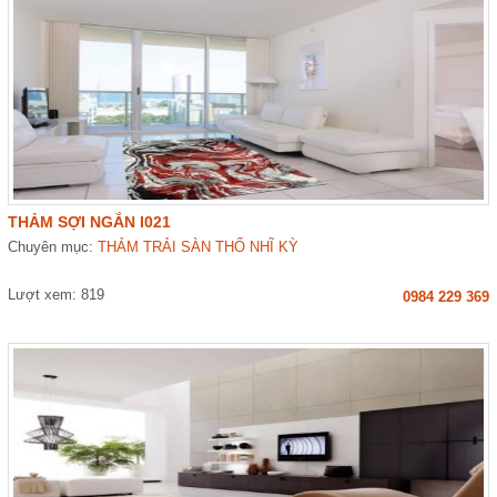
THẢM SỢI NGẮN I021
Chuyên mục:
THẢM TRẢI SÀN THỔ NHĨ KỲ
Lượt xem: 819
0984 229 369