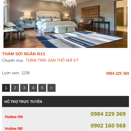
THẢM SỢI NGẮN I013
Chuyên mục:
THẢM TRẢI SÀN THỔ NHĨ KỲ
Lượt xem: 1238
0984 229 369
1
2
3
4
5
>
HỖ TRỢ TRỰC TUYẾN
0984 229 369
Hotline HN
0902 160 568
Hotline NĐ