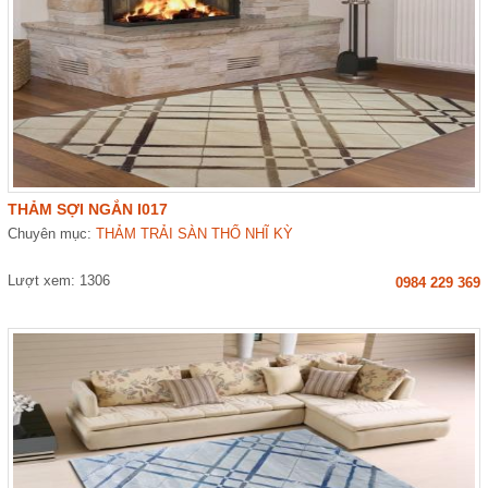
THẢM SỢI NGẮN I017
Chuyên mục:
THẢM TRẢI SÀN THỔ NHĨ KỲ
Lượt xem: 1306
0984 229 369