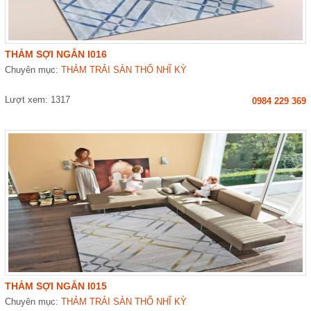
THẢM SỢI NGẮN I016
Chuyên mục:
THẢM TRẢI SÀN THỔ NHĨ KỲ
Lượt xem: 1317
0984 229 369
THẢM SỢI NGẮN I015
Chuyên mục:
THẢM TRẢI SÀN THỔ NHĨ KỲ