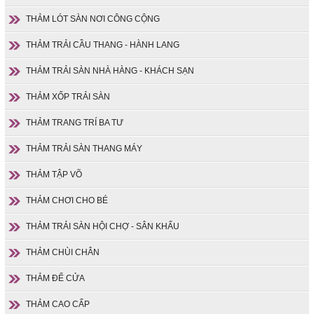
THẢM LÓT SÀN NƠI CÔNG CỘNG
THẢM TRẢI CẦU THANG - HÀNH LANG
THẢM TRẢI SÀN NHÀ HÀNG - KHÁCH SẠN
THẢM XỐP TRẢI SÀN
THẢM TRANG TRÍ BA TƯ
THẢM TRẢI SÀN THANG MÁY
THẢM TẬP VÕ
THẢM CHƠI CHO BÉ
THẢM TRẢI SÀN HỘI CHỢ - SÂN KHẤU
THẢM CHÙI CHÂN
THẢM ĐỂ CỬA
THẢM CAO CẤP