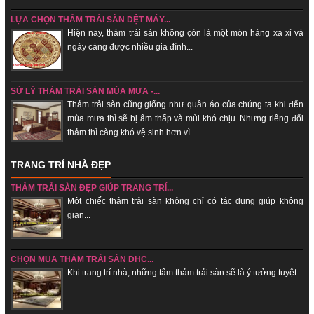
LỰA CHỌN THẢM TRẢI SÀN DỆT MÁY...
Hiện nay, thảm trải sàn không c̣òn là một món hàng xa xỉ và
ngày càng được nhiều gia đình...
SỬ LÝ THẢM TRẢI SÀN MÙA MƯA -...
Thảm trải sàn cũng giống như quần áo của chúng ta khi đến
mùa mưa thì sẽ bị ẩm thấp và mùi khó chịu. Nhưng riêng đối
thảm thì càng khó vệ sinh hơn vì...
TRANG TRÍ NHÀ ĐẸP
THẢM TRẢI SÀN ĐẸP GIÚP TRANG TRÍ...
Một chiếc thảm trải sàn không chỉ có tác dụng giúp không
gian...
CHỌN MUA THẢM TRẢI SÀN DHC...
Khi trang trí nhà, những tấm thảm trải sàn sẽ là ý tưởng tuyệt...