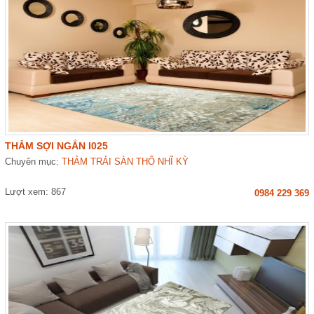
THẢM SỢI NGẮN I025
Chuyên mục:
THẢM TRẢI SÀN THỔ NHĨ KỲ
Lượt xem: 867
0984 229 369