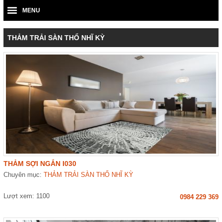
MENU
THẢM TRẢI SÀN THỔ NHĨ KỲ
THẢM SỢI NGẮN I030
Chuyên mục:
THẢM TRẢI SÀN THỔ NHĨ KỲ
Lượt xem: 1100
0984 229 369