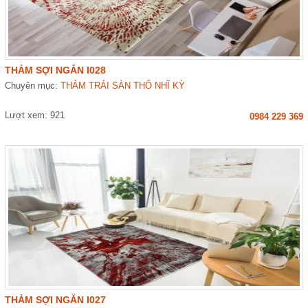
THẢM SỢI NGẮN I028
Chuyên mục:
THẢM TRẢI SÀN THỔ NHĨ KỲ
Lượt xem: 921
0984 229 369
THẢM SỢI NGẮN I027