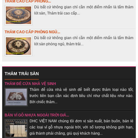
THẢM CAO CẤP PHÒNG...
Dù bất cứ không gian chỉ cần một điểm nhấn là tấm thảm
lót sàn, Thảm trải cao cấp...
THẢM CAO CẤP PHÒNG NGỦ...
Dù bất cứ không gian chỉ cần một điểm nhấn là tấm thảm
lót sàn phòng ngủ, thảm trải...
THẢM TRẢI SÀN
THẢM ĐỂ CỬA NHÀ VỆ SINH
Thảm để cửa nhà vệ sinh để biết được thảm loại nào tốt,
trước tiên bạn cần xác định tiêu chí như chất liệu như nào.
Bởi chiếc thảm...
BÁN VỈ GỖ NHỰA NGOÀI TRỜI GIÁ...
DHC VIỆT NAM chúng tôi đơn vị sản xuất, bán buôn, bán lẻ
các loại vỉ gỗ nhựa ngoài trời, với số lượng không giới hạn,
giá thành phải chăng, giú quý khách hàng...