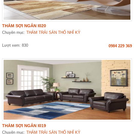
THẢM SỢI NGẮN I020
Chuyên mục:
THẢM TRẢI SÀN THỔ NHĨ KỲ
Lượt xem: 830
0984 229 369
THẢM SỢI NGẮN I019
Chuyên mục:
THẢM TRẢI SÀN THỔ NHĨ KỲ