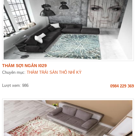
THẢM SỢI NGẮN I029
Chuyên mục:
THẢM TRẢI SÀN THỔ NHĨ KỲ
Lượt xem: 986
0984 229 369