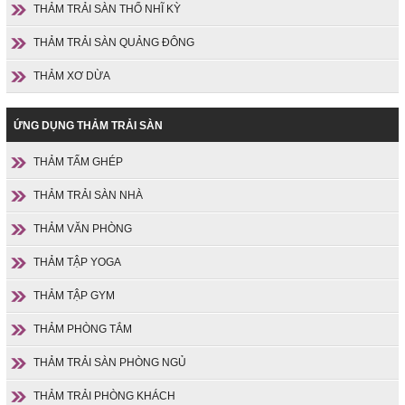
THẢM TRẢI SÀN THỔ NHĨ KỲ
THẢM TRẢI SÀN QUẢNG ĐÔNG
THẢM XƠ DỪA
ỨNG DỤNG THẢM TRẢI SÀN
THẢM TẤM GHÉP
THẢM TRẢI SÀN NHÀ
THẢM VĂN PHÒNG
THẢM TẬP YOGA
THẢM TẬP GYM
THẢM PHÒNG TẮM
THẢM TRẢI SÀN PHÒNG NGỦ
THẢM TRẢI PHÒNG KHÁCH