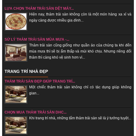
LỰA CHỌN THẢM TRẢI SÀN DỆT MÁY...
Hiện nay, thảm trải sàn không c̣òn là một món hàng xa xỉ và
ngày càng được nhiều gia đình...
SỬ LÝ THẢM TRẢI SÀN MÙA MƯA -...
Thảm trải sàn cũng giống như quần áo của chúng ta khi đến
mùa mưa thì sẽ bị ẩm thấp và mùi khó chịu. Nhưng riêng đối
thảm thì càng khó vệ sinh hơn vì...
TRANG TRÍ NHÀ ĐẸP
THẢM TRẢI SÀN ĐẸP GIÚP TRANG TRÍ...
Một chiếc thảm trải sàn không chỉ có tác dụng giúp không
gian...
CHỌN MUA THẢM TRẢI SÀN DHC...
Khi trang trí nhà, những tấm thảm trải sàn sẽ là ý tưởng tuyệt...