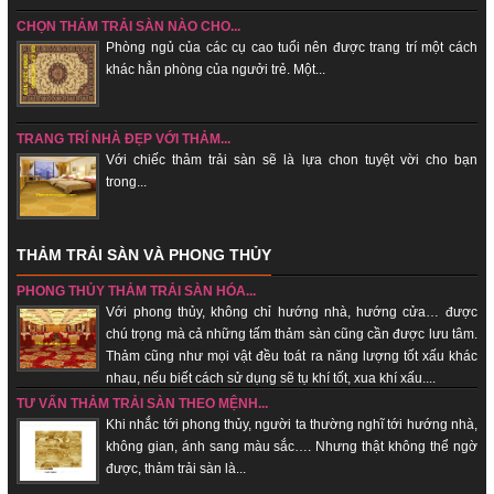
CHỌN THẢM TRẢI SÀN NÀO CHO...
Phòng ngủ của các cụ cao tuổi nên được trang trí một cách
khác hẳn phòng của ngưởi trẻ. Một...
TRANG TRÍ NHÀ ĐẸP VỚI THẢM...
Với chiếc thảm trải sàn sẽ là lựa chon tuyệt vời cho bạn
trong...
THẢM TRẢI SÀN VÀ PHONG THỦY
PHONG THỦY THẢM TRẢI SÀN HÓA...
Với phong thủy, không chỉ hướng nhà, hướng cửa… được
chú trọng mà cả những tấm thảm sàn cũng cần được lưu tâm.
Thảm cũng như mọi vật đều toát ra năng lượng tốt xấu khác
nhau, nếu biết cách sử dụng sẽ tụ khí tốt, xua khí xấu....
TƯ VẤN THẢM TRẢI SÀN THEO MỆNH...
Khi nhắc tới phong thủy, người ta thường nghĩ tới hướng nhà,
không gian, ánh sang màu sắc…. Nhưng thật không thể ngờ
được, thảm trải sàn là...