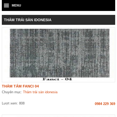
MENU
THẢM TRẢI SÀN IDONESIA
THẢM TẤM FANCI 04
Chuyên mục:
Thảm trải sàn idonesia
Lượt xem: 808
0984 229 369