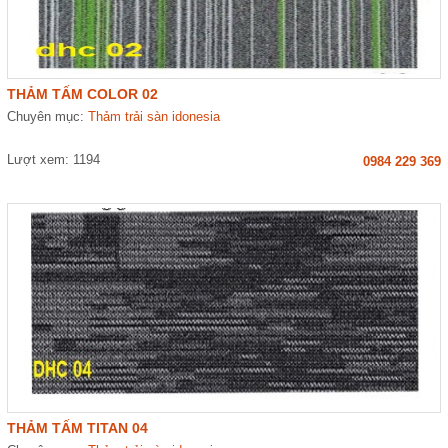
THẢM TẤM COLOR 02
Chuyên mục:
Thảm trải sàn idonesia
Lượt xem: 1194
0984 229 369
THẢM TẤM TITAN 04