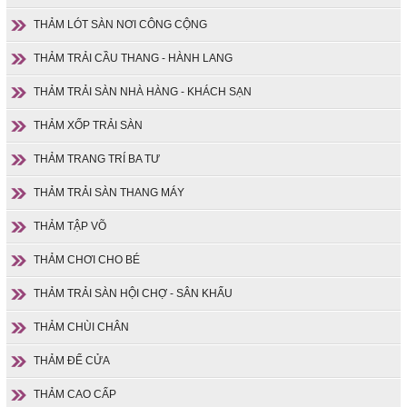
THẢM LÓT SÀN NƠI CÔNG CỘNG
THẢM TRẢI CẦU THANG - HÀNH LANG
THẢM TRẢI SÀN NHÀ HÀNG - KHÁCH SẠN
THẢM XỐP TRẢI SÀN
THẢM TRANG TRÍ BA TƯ
THẢM TRẢI SÀN THANG MÁY
THẢM TẬP VÕ
THẢM CHƠI CHO BÉ
THẢM TRẢI SÀN HỘI CHỢ - SÂN KHẤU
THẢM CHÙI CHÂN
THẢM ĐỂ CỬA
THẢM CAO CẤP