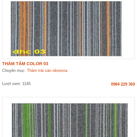
THẢM TẤM COLOR 03
Chuyên mục:
Thảm trải sàn idonesia
Lượt xem: 1145
0984 229 369