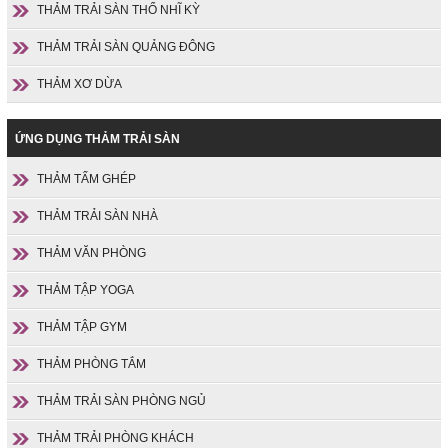
THẢM TRẢI SÀN THỔ NHĨ KỲ
THẢM TRẢI SÀN QUẢNG ĐÔNG
THẢM XƠ DỪA
ỨNG DỤNG THẢM TRẢI SÀN
THẢM TẤM GHÉP
THẢM TRẢI SÀN NHÀ
THẢM VĂN PHÒNG
THẢM TẬP YOGA
THẢM TẬP GYM
THẢM PHÒNG TẮM
THẢM TRẢI SÀN PHÒNG NGỦ
THẢM TRẢI PHÒNG KHÁCH