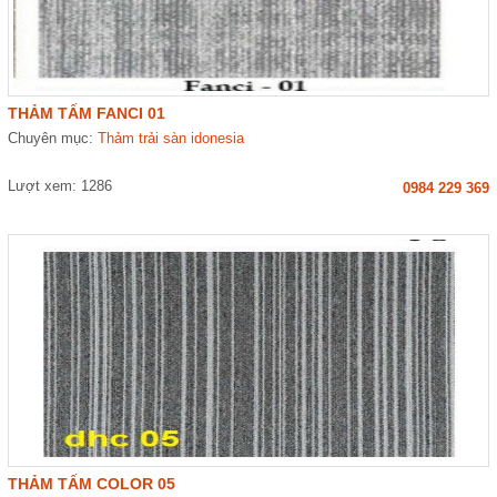
THẢM TẤM FANCI 01
Chuyên mục:
Thảm trải sàn idonesia
Lượt xem: 1286
0984 229 369
THẢM TẤM COLOR 05