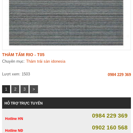
THẢM TẤM RIO - T05
Chuyên mục:
Thảm trải sàn idonesia
Lượt xem: 1503
0984 229 369
1
2
3
>
HỖ TRỢ TRỰC TUYẾN
0984 229 369
Hotline HN
0902 160 568
Hotline NĐ