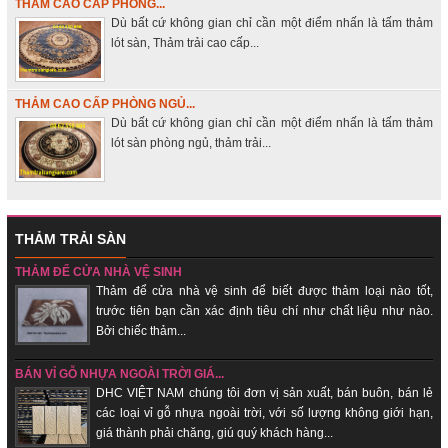
THẢM CAO CẤP PHÒNG...
Dù bất cứ không gian chỉ cần một điểm nhấn là tấm thảm
lót sàn, Thảm trải cao cấp...
THẢM CAO CẤP PHÒNG NGỦ...
Dù bất cứ không gian chỉ cần một điểm nhấn là tấm thảm
lót sàn phòng ngủ, thảm trải...
THẢM TRẢI SÀN
THẢM ĐỂ CỬA NHÀ VỆ SINH
Thảm để cửa nhà vệ sinh để biết được thảm loại nào tốt,
trước tiên bạn cần xác định tiêu chí như chất liệu như nào.
Bởi chiếc thảm...
BÁN VỈ GỖ NHỰA NGOÀI TRỜI GIÁ...
DHC VIỆT NAM chúng tôi đơn vị sản xuất, bán buôn, bán lẻ
các loại vỉ gỗ nhựa ngoài trời, với số lượng không giới hạn,
giá thành phải chăng, giú quý khách hàng...