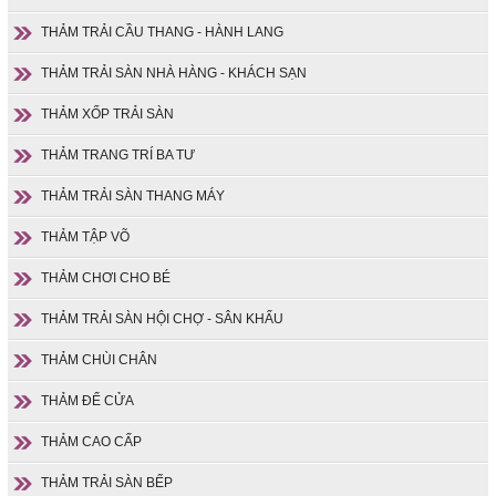
THẢM TRẢI CẦU THANG - HÀNH LANG
THẢM TRẢI SÀN NHÀ HÀNG - KHÁCH SẠN
THẢM XỐP TRẢI SÀN
THẢM TRANG TRÍ BA TƯ
THẢM TRẢI SÀN THANG MÁY
THẢM TẬP VÕ
THẢM CHƠI CHO BÉ
THẢM TRẢI SÀN HỘI CHỢ - SÂN KHẤU
THẢM CHÙI CHÂN
THẢM ĐỂ CỬA
THẢM CAO CẤP
THẢM TRẢI SÀN BẾP