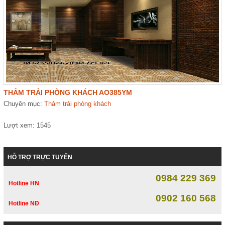
THẢM TRẢI PHÒNG KHÁCH AO385YM
Chuyên mục:
Thảm trải phòng khách
Lượt xem: 1545
HỖ TRỢ TRỰC TUYẾN
0984 229 369
Hotline HN
0902 160 568
Hotline NĐ