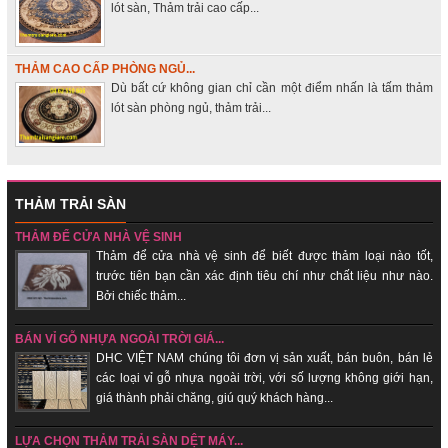
lót sàn, Thảm trải cao cấp...
THẢM CAO CẤP PHÒNG NGỦ...
Dù bất cứ không gian chỉ cần một điểm nhấn là tấm thảm
lót sàn phòng ngủ, thảm trải...
THẢM TRẢI SÀN
THẢM ĐỂ CỬA NHÀ VỆ SINH
Thảm để cửa nhà vệ sinh để biết được thảm loại nào tốt,
trước tiên bạn cần xác định tiêu chí như chất liệu như nào.
Bởi chiếc thảm...
BÁN VỈ GỖ NHỰA NGOÀI TRỜI GIÁ...
DHC VIỆT NAM chúng tôi đơn vị sản xuất, bán buôn, bán lẻ
các loại vỉ gỗ nhựa ngoài trời, với số lượng không giới hạn,
giá thành phải chăng, giú quý khách hàng...
LỰA CHỌN THẢM TRẢI SÀN DỆT MÁY...