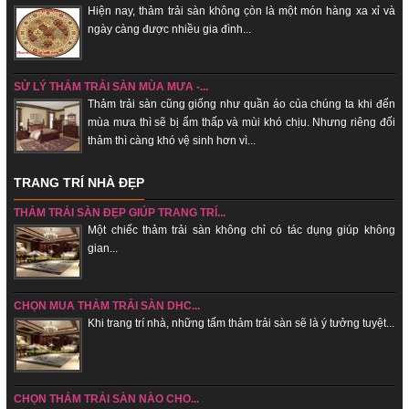
Hiện nay, thảm trải sàn không c̣òn là một món hàng xa xỉ và
ngày càng được nhiều gia đình...
SỬ LÝ THẢM TRẢI SÀN MÙA MƯA -...
Thảm trải sàn cũng giống như quần áo của chúng ta khi đến
mùa mưa thì sẽ bị ẩm thấp và mùi khó chịu. Nhưng riêng đối
thảm thì càng khó vệ sinh hơn vì...
TRANG TRÍ NHÀ ĐẸP
THẢM TRẢI SÀN ĐẸP GIÚP TRANG TRÍ...
Một chiếc thảm trải sàn không chỉ có tác dụng giúp không
gian...
CHỌN MUA THẢM TRẢI SÀN DHC...
Khi trang trí nhà, những tấm thảm trải sàn sẽ là ý tưởng tuyệt...
CHỌN THẢM TRẢI SÀN NÀO CHO...