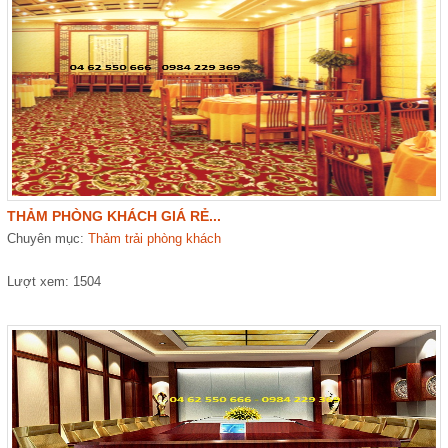
THẢM PHÒNG KHÁCH GIÁ RẺ...
Chuyên mục:
Thảm trải phòng khách
Lượt xem: 1504