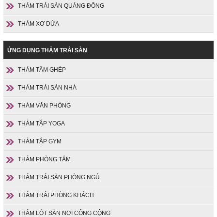
THẢM TRẢI SÀN QUẢNG ĐÔNG
THẢM XƠ DỪA
ỨNG DỤNG THẢM TRẢI SÀN
THẢM TẤM GHÉP
THẢM TRẢI SÀN NHÀ
THẢM VĂN PHÒNG
THẢM TẬP YOGA
THẢM TẬP GYM
THẢM PHÒNG TẮM
THẢM TRẢI SÀN PHÒNG NGỦ
THẢM TRẢI PHÒNG KHÁCH
THẢM LÓT SÀN NƠI CÔNG CỘNG