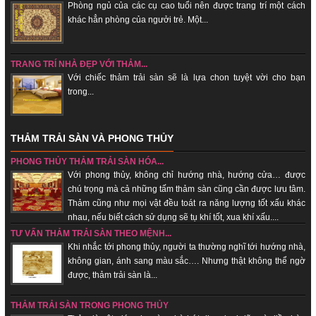
Phòng ngủ của các cụ cao tuổi nên được trang trí một cách
khác hẳn phòng của ngưởi trẻ. Một...
TRANG TRÍ NHÀ ĐẸP VỚI THẢM...
Với chiếc thảm trải sàn sẽ là lựa chon tuyệt vời cho bạn
trong...
THẢM TRẢI SÀN VÀ PHONG THỦY
PHONG THỦY THẢM TRẢI SÀN HÓA...
Với phong thủy, không chỉ hướng nhà, hướng cửa… được
chú trọng mà cả những tấm thảm sàn cũng cần được lưu tâm.
Thảm cũng như mọi vật đều toát ra năng lượng tốt xấu khác
nhau, nếu biết cách sử dụng sẽ tụ khí tốt, xua khí xấu....
TƯ VẤN THẢM TRẢI SÀN THEO MỆNH...
Khi nhắc tới phong thủy, người ta thường nghĩ tới hướng nhà,
không gian, ánh sang màu sắc…. Nhưng thật không thể ngờ
được, thảm trải sàn là...
THẢM TRẢI SÀN TRONG PHONG THỦY