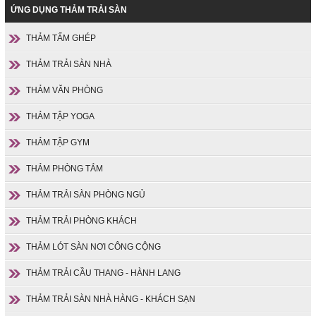
ỨNG DỤNG THẢM TRẢI SÀN
THẢM TẤM GHÉP
THẢM TRẢI SÀN NHÀ
THẢM VĂN PHÒNG
THẢM TẬP YOGA
THẢM TẬP GYM
THẢM PHÒNG TẮM
THẢM TRẢI SÀN PHÒNG NGỦ
THẢM TRẢI PHÒNG KHÁCH
THẢM LÓT SÀN NƠI CÔNG CỘNG
THẢM TRẢI CẦU THANG - HÀNH LANG
THẢM TRẢI SÀN NHÀ HÀNG - KHÁCH SẠN