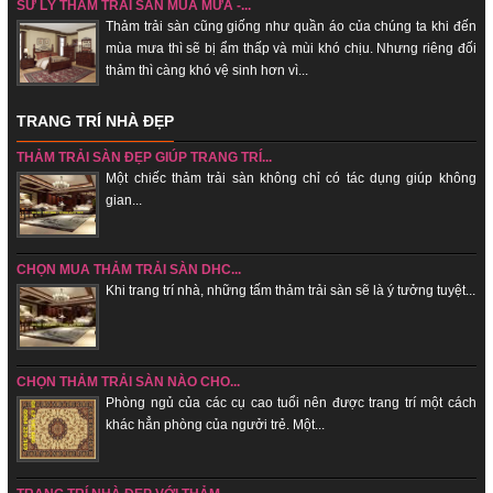
SỬ LÝ THẢM TRẢI SÀN MÙA MƯA -...
Thảm trải sàn cũng giống như quần áo của chúng ta khi đến
mùa mưa thì sẽ bị ẩm thấp và mùi khó chịu. Nhưng riêng đối
thảm thì càng khó vệ sinh hơn vì...
TRANG TRÍ NHÀ ĐẸP
THẢM TRẢI SÀN ĐẸP GIÚP TRANG TRÍ...
Một chiếc thảm trải sàn không chỉ có tác dụng giúp không
gian...
CHỌN MUA THẢM TRẢI SÀN DHC...
Khi trang trí nhà, những tấm thảm trải sàn sẽ là ý tưởng tuyệt...
CHỌN THẢM TRẢI SÀN NÀO CHO...
Phòng ngủ của các cụ cao tuổi nên được trang trí một cách
khác hẳn phòng của ngưởi trẻ. Một...