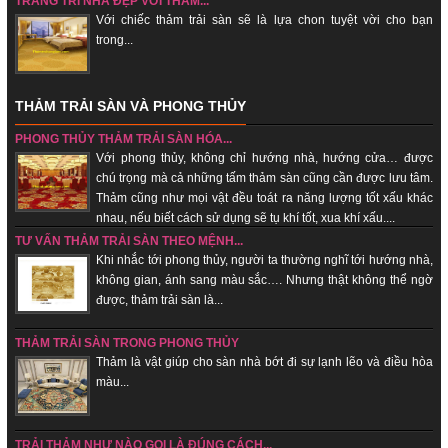
TRANG TRÍ NHÀ ĐẸP VỚI THẢM...
Với chiếc thảm trải sàn sẽ là lựa chon tuyệt vời cho bạn
trong...
THẢM TRẢI SÀN VÀ PHONG THỦY
PHONG THỦY THẢM TRẢI SÀN HÓA...
Với phong thủy, không chỉ hướng nhà, hướng cửa… được
chú trọng mà cả những tấm thảm sàn cũng cần được lưu tâm.
Thảm cũng như mọi vật đều toát ra năng lượng tốt xấu khác
nhau, nếu biết cách sử dụng sẽ tụ khí tốt, xua khí xấu....
TƯ VẤN THẢM TRẢI SÀN THEO MỆNH...
Khi nhắc tới phong thủy, người ta thường nghĩ tới hướng nhà,
không gian, ánh sang màu sắc…. Nhưng thật không thể ngờ
được, thảm trải sàn là...
THẢM TRẢI SÀN TRONG PHONG THỦY
Thảm là vật giúp cho sàn nhà bớt đi sự lạnh lẽo và điều hòa
màu...
TRẢI THẢM NHƯ NÀO GỌI LÀ ĐÚNG CÁCH...