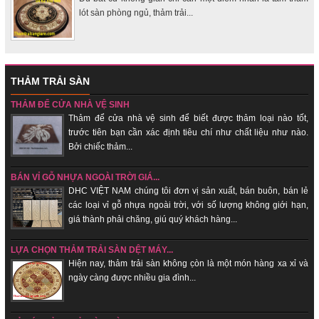
lót sàn phòng ngủ, thảm trải...
THẢM TRẢI SÀN
THẢM ĐỂ CỬA NHÀ VỆ SINH
Thảm để cửa nhà vệ sinh để biết được thảm loại nào tốt,
trước tiên bạn cần xác định tiêu chí như chất liệu như nào.
Bởi chiếc thảm...
BÁN VỈ GỖ NHỰA NGOÀI TRỜI GIÁ...
DHC VIỆT NAM chúng tôi đơn vị sản xuất, bán buôn, bán lẻ
các loại vỉ gỗ nhựa ngoài trời, với số lượng không giới hạn,
giá thành phải chăng, giú quý khách hàng...
LỰA CHỌN THẢM TRẢI SÀN DỆT MÁY...
Hiện nay, thảm trải sàn không c̣òn là một món hàng xa xỉ và
ngày càng được nhiều gia đình...