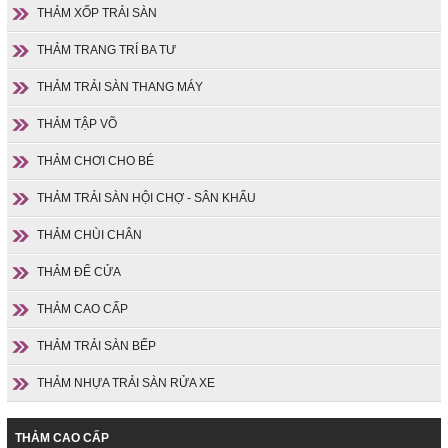
THẢM XỐP TRẢI SÀN
THẢM TRANG TRÍ BA TƯ
THẢM TRẢI SÀN THANG MÁY
THẢM TẬP VÕ
THẢM CHƠI CHO BÉ
THẢM TRẢI SÀN HỘI CHỢ - SÂN KHẤU
THẢM CHÙI CHÂN
THẢM ĐỂ CỬA
THẢM CAO CẤP
THẢM TRẢI SÀN BẾP
THẢM NHỰA TRẢI SÀN RỬA XE
THẢM CAO CẤP