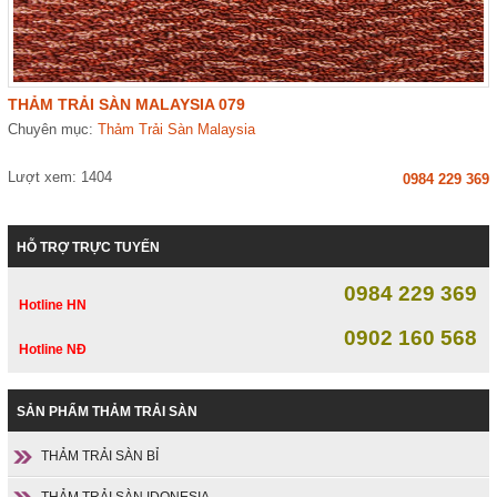
THẢM TRẢI SÀN MALAYSIA 079
Chuyên mục:
Thảm Trải Sàn Malaysia
Lượt xem: 1404
0984 229 369
HỖ TRỢ TRỰC TUYẾN
0984 229 369
Hotline HN
0902 160 568
Hotline NĐ
SẢN PHẨM THẢM TRẢI SÀN
THẢM TRẢI SÀN BỈ