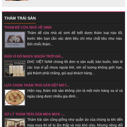
THẢM TRẢI SÀN
THẢM ĐỂ CỬA NHÀ VỆ SINH
Thảm để cửa nhà vệ sinh để biết được thảm loại nào tốt,
trước tiên bạn cần xác định tiêu chí như chất liệu như nào.
Bởi chiếc thảm...
BÁN VỈ GỖ NHỰA NGOÀI TRỜI GIÁ...
DHC VIỆT NAM chúng tôi đơn vị sản xuất, bán buôn, bán lẻ
các loại vỉ gỗ nhựa ngoài trời, với số lượng không giới hạn,
giá thành phải chăng, giú quý khách hàng...
LỰA CHỌN THẢM TRẢI SÀN DỆT MÁY...
Hiện nay, thảm trải sàn không c̣òn là một món hàng xa xỉ và
ngày càng được nhiều gia đình...
SỬ LÝ THẢM TRẢI SÀN MÙA MƯA -...
Thảm trải sàn cũng giống như quần áo của chúng ta khi đến
mùa mưa thì sẽ bị ẩm thấp và mùi khó chịu. Nhưng riêng đối