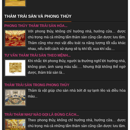
THẢM TRẢI SÀN VÀ PHONG THỦY
PHONG THỦY THẢM TRẢI SÀN HÓA...
Với phong thủy, không chỉ hướng nhà, hướng cửa… được
chú trọng mà cả những tấm thảm sàn cũng cần được lưu tâm.
Thảm cũng như mọi vật đều toát ra năng lượng tốt xấu khác
nhau, nếu biết cách sử dụng sẽ tụ khí tốt, xua khí xấu....
TƯ VẤN THẢM TRẢI SÀN THEO MỆNH...
Khi nhắc tới phong thủy, người ta thường nghĩ tới hướng nhà,
không gian, ánh sang màu sắc…. Nhưng thật không thể ngờ
được, thảm trải sàn là...
THẢM TRẢI SÀN TRONG PHONG THỦY
Thảm là vật giúp cho sàn nhà bớt đi sự lạnh lẽo và điều hòa
màu...
TRẢI THẢM NHƯ NÀO GỌI LÀ ĐÚNG CÁCH...
Theo phong thủy, không chỉ hướng nhà, hướng cửa… được
chú trọng mà cả những tấm thảm sàn cũng cần được lưu tâm.