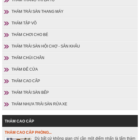
THẢM TRẢI SÀN THANG MÁY
THẢM TẬP VÕ
THẢM CHƠI CHO BÉ
THẢM TRẢI SÀN HỘI CHỢ - SÂN KHẤU
THẢM CHÙI CHÂN
THẢM ĐỂ CỬA
THẢM CAO CẤP
THẢM TRẢI SÀN BẾP
THẢM NHỰA TRẢI SÀN RỬA XE
THẢM CAO CẤP
THẢM CAO CẤP PHÒNG...
Dù bất cứ không gian chỉ cần một điểm nhấn là tấm thảm