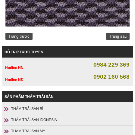
Trang trước
Trang sau
HỖ TRỢ TRỰC TUYẾN
0984 229 369
Hotline HN
0902 160 568
Hotline NĐ
SẢN PHẨM THẢM TRẢI SÀN
THẢM TRẢI SÀN BỈ
THẢM TRẢI SÀN IDONESIA
THẢM TRẢI SÀN MỸ