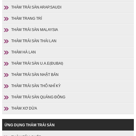
THẢM TRẢI SÀN ARAP.SAUDI
THẢM TRANG TRÍ
THẢM TRẢI SÀN MALAYSIA
THẢM TRẢI SÀN THÁI LAN
THẢM HÀ LAN
THẢM TRẢI SÀN U.A.E(ĐUBAI)
THẢM TRẢI SÀN NHẬT BẢN
THẢM TRẢI SÀN THỔ NHĨ KỲ
THẢM TRẢI SÀN QUẢNG ĐÔNG
THẢM XƠ DỪA
ỨNG DỤNG THẢM TRẢI SÀN