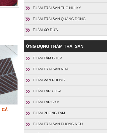
THẢM TRẢI SÀN THỔ NHĨ KỲ
THẢM TRẢI SÀN QUẢNG ĐÔNG
THẢM XƠ DỪA
ỨNG DỤNG THẢM TRẢI SÀN
THẢM TẤM GHÉP
THẢM TRẢI SÀN NHÀ
THẢM VĂN PHÒNG
THẢM TẬP YOGA
THẢM TẬP GYM
 CÁ
THẢM PHÒNG TẮM
THẢM TRẢI SÀN PHÒNG NGỦ