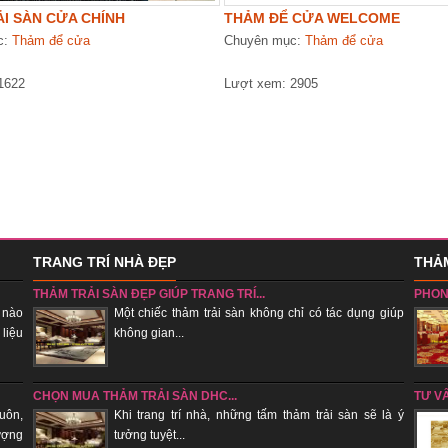
I SÀN CỬA CHÍNH
THẢM ĐỂ CỬA WELCOME
c:
Thảm để cửa
Chuyên mục:
Thảm để cửa
1622
Lượt xem: 2905
TRANG TRÍ NHÀ ĐẸP
THẢM
THẢM TRẢI SÀN ĐẸP GIÚP TRANG TRÍ...
PHON
 nào
Một chiếc thảm trải sàn không chỉ có tác dụng giúp
 liệu
không gian...
sẽ tụ k
CHỌN MUA THẢM TRẢI SÀN DHC...
TƯ V
uôn,
Khi trang trí nhà, những tấm thảm trải sàn sẽ là ý
ượng
tưởng tuyệt...