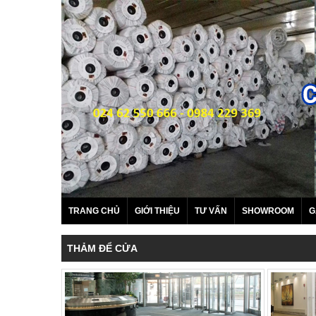
TRANG CHỦ
GIỚI THIỆU
TƯ VẤN
SHOWROOM
G
THẢM ĐỂ CỬA