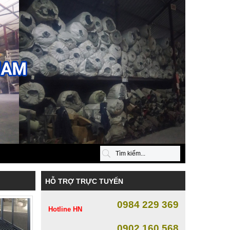
HỖ TRỢ TRỰC TUYẾN
0984 229 369
Hotline HN
0902 160 568