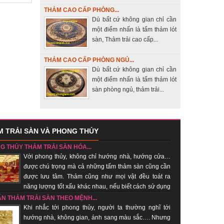
THẢM CAO CẤP PHÒNG...
Dù bất cứ không gian chỉ cần
một điểm nhấn là tấm thảm lót
sàn, Thảm trải cao cấp...
THẢM CAO CẤP PHÒNG NGỦ...
Dù bất cứ không gian chỉ cần
một điểm nhấn là tấm thảm lót
sàn phòng ngủ, thảm trải...
 TRẢI SÀN VÀ PHONG THỦY
G THỦY THẢM TRẢI SÀN HÓA...
Với phong thủy, không chỉ hướng nhà, hướng cửa…
được chú trọng mà cả những tấm thảm sàn cũng cần
được lưu tâm. Thảm cũng như mọi vật đều toát ra
năng lượng tốt xấu khác nhau, nếu biết cách sử dụng
hí tốt, xua khí xấu....
ẤN THẢM TRẢI SÀN THEO MỆNH...
Khi nhắc tới phong thủy, người ta thường nghĩ tới
hướng nhà, không gian, ánh sang màu sắc…. Nhưng