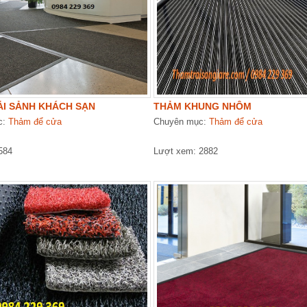
ẢI SẢNH KHÁCH SẠN
THẢM KHUNG NHÔM
c:
Thảm để cửa
Chuyên mục:
Thảm để cửa
584
Lượt xem: 2882