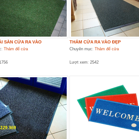
I SÀN CỬA RA VÀO
THẢM CỬA RA VÀO ĐẸP
c:
Thảm để cửa
Chuyên mục:
Thảm để cửa
1756
Lượt xem: 2542