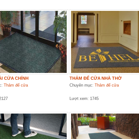
I CỬA CHÍNH
THẢM ĐỂ CỬA NHÀ THỜ
c:
Thảm để cửa
Chuyên mục:
Thảm để cửa
2127
Lượt xem: 1745