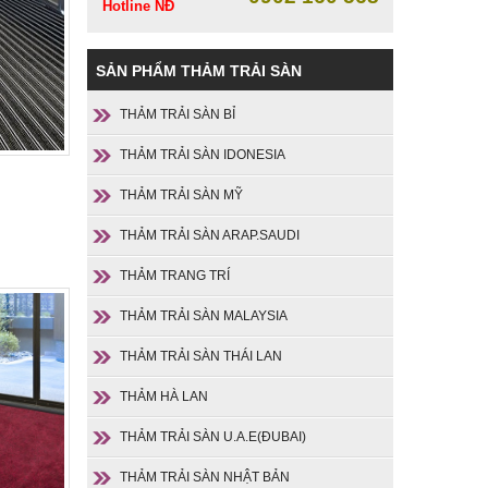
Hotline NĐ
SẢN PHẨM THẢM TRẢI SÀN
THẢM TRẢI SÀN BỈ
THẢM TRẢI SÀN IDONESIA
THẢM TRẢI SÀN MỸ
THẢM TRẢI SÀN ARAP.SAUDI
THẢM TRANG TRÍ
THẢM TRẢI SÀN MALAYSIA
THẢM TRẢI SÀN THÁI LAN
THẢM HÀ LAN
THẢM TRẢI SÀN U.A.E(ĐUBAI)
THẢM TRẢI SÀN NHẬT BẢN