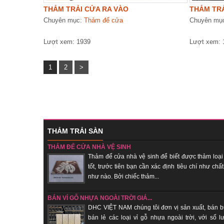
THẢM TRẢI CỬA RA VÀO
THẢM TRẢ
Chuyên mục:
Thảm để cửa
Chuyên mụ
Lượt xem: 1939
Lượt xem: 
1
2
>
THẢM TRẢI SÀN
THẢM ĐỂ CỬA NHÀ VỆ SINH
Thảm để cửa nhà vệ sinh để biết được thảm loại
tốt, trước tiên bạn cần xác định tiêu chí như chất
như nào. Bởi chiếc thảm...
BÁN VỈ GỖ NHỰA NGOÀI TRỜI GIÁ...
DHC VIỆT NAM chúng tôi đơn vị sản xuất, bán b
bán lẻ các loại vỉ gỗ nhựa ngoài trời, với số l