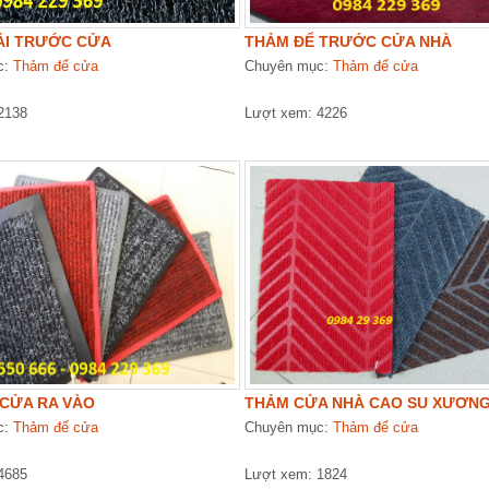
ẢI TRƯỚC CỬA
THẢM ĐỂ TRƯỚC CỬA NHÀ
c:
Thảm để cửa
Chuyên mục:
Thảm để cửa
2138
Lượt xem: 4226
 CỬA RA VÀO
THẢM CỬA NHÀ CAO SU XƯƠNG
c:
Thảm để cửa
Chuyên mục:
Thảm để cửa
4685
Lượt xem: 1824