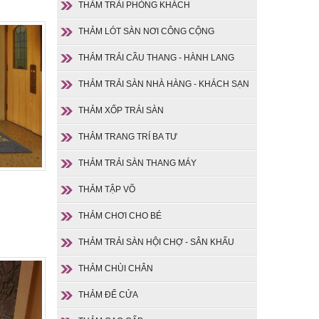
THẢM TRẢI PHÒNG KHÁCH
THẢM LÓT SÀN NƠI CÔNG CỘNG
THẢM TRẢI CẦU THANG - HÀNH LANG
THẢM TRẢI SÀN NHÀ HÀNG - KHÁCH SẠN
THẢM XỐP TRẢI SÀN
THẢM TRANG TRÍ BA TƯ
THẢM TRẢI SÀN THANG MÁY
THẢM TẬP VÕ
THẢM CHƠI CHO BÉ
THẢM TRẢI SÀN HỘI CHỢ - SÂN KHẤU
THẢM CHÙI CHÂN
THẢM ĐỂ CỬA