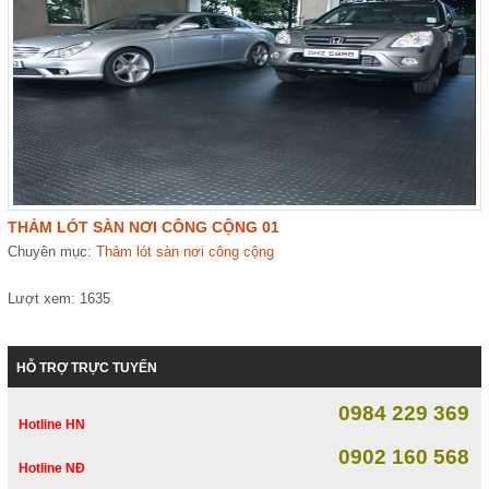
THẢM LÓT SÀN NƠI CÔNG CỘNG 01
Chuyên mục:
Thảm lót sàn nơi công cộng
Lượt xem: 1635
HỖ TRỢ TRỰC TUYẾN
0984 229 369
Hotline HN
0902 160 568
Hotline NĐ