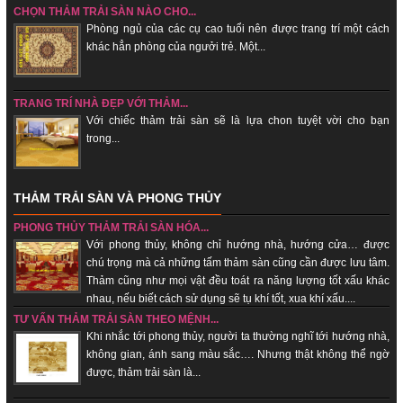
CHỌN THẢM TRẢI SÀN NÀO CHO...
Phòng ngủ của các cụ cao tuổi nên được trang trí một cách
khác hẳn phòng của ngưởi trẻ. Một...
TRANG TRÍ NHÀ ĐẸP VỚI THẢM...
Với chiếc thảm trải sàn sẽ là lựa chon tuyệt vời cho bạn
trong...
THẢM TRẢI SÀN VÀ PHONG THỦY
PHONG THỦY THẢM TRẢI SÀN HÓA...
Với phong thủy, không chỉ hướng nhà, hướng cửa… được
chú trọng mà cả những tấm thảm sàn cũng cần được lưu tâm.
Thảm cũng như mọi vật đều toát ra năng lượng tốt xấu khác
nhau, nếu biết cách sử dụng sẽ tụ khí tốt, xua khí xấu....
TƯ VẤN THẢM TRẢI SÀN THEO MỆNH...
Khi nhắc tới phong thủy, người ta thường nghĩ tới hướng nhà,
không gian, ánh sang màu sắc…. Nhưng thật không thể ngờ
được, thảm trải sàn là...