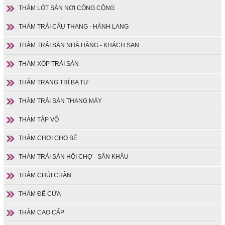
THẢM LÓT SÀN NƠI CÔNG CỘNG
THẢM TRẢI CẦU THANG - HÀNH LANG
THẢM TRẢI SÀN NHÀ HÀNG - KHÁCH SẠN
THẢM XỐP TRẢI SÀN
THẢM TRANG TRÍ BA TƯ
THẢM TRẢI SÀN THANG MÁY
THẢM TẬP VÕ
THẢM CHƠI CHO BÉ
THẢM TRẢI SÀN HỘI CHỢ - SÂN KHẤU
THẢM CHÙI CHÂN
THẢM ĐỂ CỬA
THẢM CAO CẤP