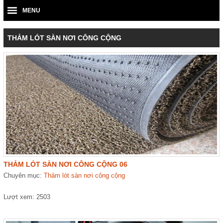
MENU
THẢM LÓT SÀN NƠI CÔNG CỘNG
THẢM LÓT SÀN NƠI CÔNG CỘNG 06
Chuyên mục:
Thảm lót sàn nơi công cộng
Lượt xem: 2503