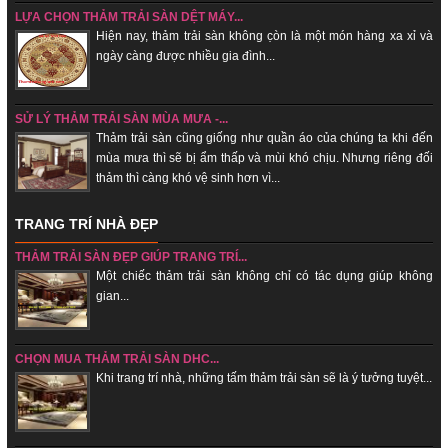
LỰA CHỌN THẢM TRẢI SÀN DỆT MÁY...
Hiện nay, thảm trải sàn không c̣òn là một món hàng xa xỉ và
ngày càng được nhiều gia đình...
SỬ LÝ THẢM TRẢI SÀN MÙA MƯA -...
Thảm trải sàn cũng giống như quần áo của chúng ta khi đến
mùa mưa thì sẽ bị ẩm thấp và mùi khó chịu. Nhưng riêng đối
thảm thì càng khó vệ sinh hơn vì...
TRANG TRÍ NHÀ ĐẸP
THẢM TRẢI SÀN ĐẸP GIÚP TRANG TRÍ...
Một chiếc thảm trải sàn không chỉ có tác dụng giúp không
gian...
CHỌN MUA THẢM TRẢI SÀN DHC...
Khi trang trí nhà, những tấm thảm trải sàn sẽ là ý tưởng tuyệt...