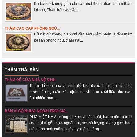
Dù bất cứ không gian chỉ cần một điểm nhấn là tấm thảm
lót sàn, Thảm trải cao cấp...
THẢM CAO CẤP PHÒNG NGỦ...
Dù bất cứ không gian chỉ cần một điểm nhấn là tấm thảm
lót sàn phòng ngủ, thảm trải...
THẢM TRẢI SÀN
THẢM ĐỂ CỬA NHÀ VỆ SINH
Thảm để cửa nhà vệ sinh để biết được thảm loại nào tốt,
trước tiên bạn cần xác định tiêu chí như chất liệu như nào.
Bởi chiếc thảm...
BÁN VỈ GỖ NHỰA NGOÀI TRỜI GIÁ...
DHC VIỆT NAM chúng tôi đơn vị sản xuất, bán buôn, bán lẻ
các loại vỉ gỗ nhựa ngoài trời, với số lượng không giới hạn,
giá thành phải chăng, giú quý khách hàng...