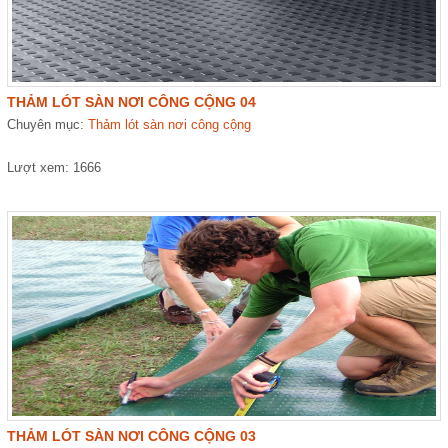
THẢM LÓT SÀN NƠI CÔNG CỘNG 04
Chuyên mục:
Thảm lót sàn nơi công cộng
Lượt xem: 1666
THẢM LÓT SÀN NƠI CÔNG CỘNG 03