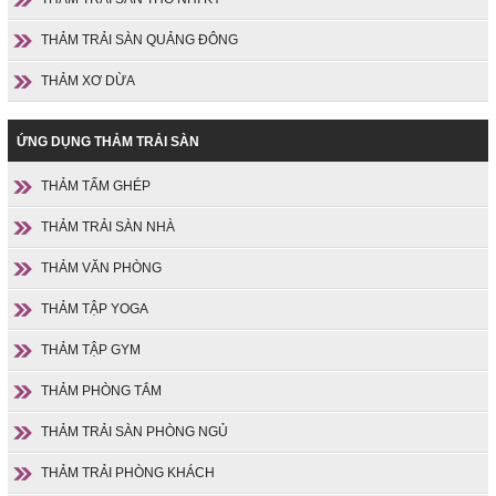
THẢM TRẢI SÀN QUẢNG ĐÔNG
THẢM XƠ DỪA
ỨNG DỤNG THẢM TRẢI SÀN
THẢM TẤM GHÉP
THẢM TRẢI SÀN NHÀ
THẢM VĂN PHÒNG
THẢM TẬP YOGA
THẢM TẬP GYM
THẢM PHÒNG TẮM
THẢM TRẢI SÀN PHÒNG NGỦ
THẢM TRẢI PHÒNG KHÁCH