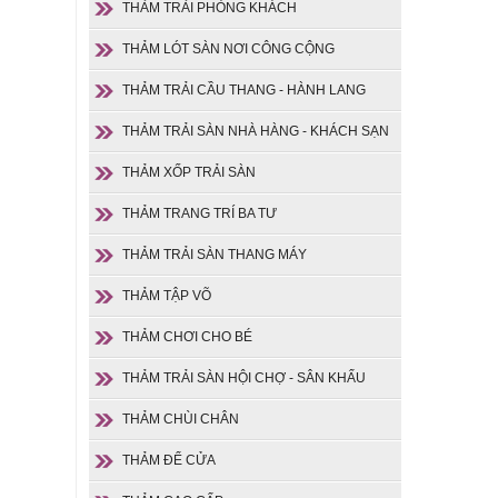
THẢM TRẢI PHÒNG KHÁCH
THẢM LÓT SÀN NƠI CÔNG CỘNG
THẢM TRẢI CẦU THANG - HÀNH LANG
THẢM TRẢI SÀN NHÀ HÀNG - KHÁCH SẠN
THẢM XỐP TRẢI SÀN
THẢM TRANG TRÍ BA TƯ
THẢM TRẢI SÀN THANG MÁY
THẢM TẬP VÕ
THẢM CHƠI CHO BÉ
THẢM TRẢI SÀN HỘI CHỢ - SÂN KHẤU
THẢM CHÙI CHÂN
THẢM ĐỂ CỬA