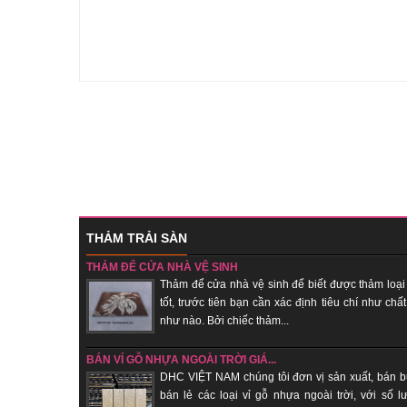
THẢM TRẢI SÀN
THẢM ĐỂ CỬA NHÀ VỆ SINH
Thảm để cửa nhà vệ sinh để biết được thảm loại
tốt, trước tiên bạn cần xác định tiêu chí như chất
như nào. Bởi chiếc thảm...
BÁN VỈ GỖ NHỰA NGOÀI TRỜI GIÁ...
DHC VIỆT NAM chúng tôi đơn vị sản xuất, bán b
bán lẻ các loại vỉ gỗ nhựa ngoài trời, với số l