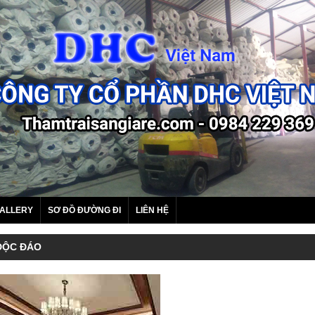
ALLERY
SƠ ĐỒ ĐƯỜNG ĐI
LIÊN HỆ
 ĐỘC ĐÁO