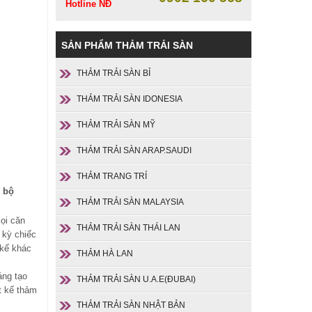
Hotline NĐ
SẢN PHẨM THẢM TRẢI SÀN
THẢM TRẢI SÀN BỈ
THẢM TRẢI SÀN IDONESIA
THẢM TRẢI SÀN MỸ
THẢM TRẢI SÀN ARAP.SAUDI
THẢM TRANG TRÍ
n bộ
THẢM TRẢI SÀN MALAYSIA
ọi căn
THẢM TRẢI SÀN THÁI LAN
 kỳ chiếc
 kế khác
THẢM HÀ LAN
áng tạo
THẢM TRẢI SÀN U.A.E(ĐUBAI)
t kế thảm
THẢM TRẢI SÀN NHẬT BẢN