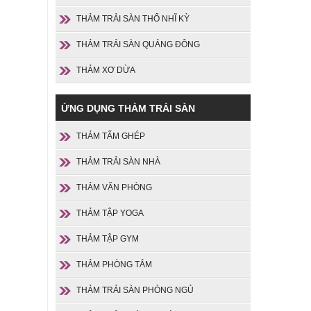
THẢM TRẢI SÀN THỔ NHĨ KỲ
THẢM TRẢI SÀN QUẢNG ĐÔNG
THẢM XƠ DỪA
ỨNG DỤNG THẢM TRẢI SÀN
THẢM TẤM GHÉP
THẢM TRẢI SÀN NHÀ
THẢM VĂN PHÒNG
THẢM TẬP YOGA
THẢM TẬP GYM
THẢM PHÒNG TẮM
THẢM TRẢI SÀN PHÒNG NGỦ