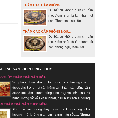
THẢM CAO CẤP PHÒNG...
Dù bất cứ không gian chỉ cần
một điểm nhấn là tấm thảm lót
sàn, Thảm trải cao cấp...
THẢM CAO CẤP PHÒNG NGỦ...
Dù bất cứ không gian chỉ cần
một điểm nhấn là tấm thảm lót
sàn phòng ngủ, thảm trải...
 TRẢI SÀN VÀ PHONG THỦY
G THỦY THẢM TRẢI SÀN HÓA...
Với phong thủy, không chỉ hướng nhà, hướng cửa…
được chú trọng mà cả những tấm thảm sàn cũng cần
được lưu tâm. Thảm cũng như mọi vật đều toát ra
năng lượng tốt xấu khác nhau, nếu biết cách sử dụng
hí tốt, xua khí xấu....
ẤN THẢM TRẢI SÀN THEO MỆNH...
Khi nhắc tới phong thủy, người ta thường nghĩ tới
hướng nhà, không gian, ánh sang màu sắc…. Nhưng