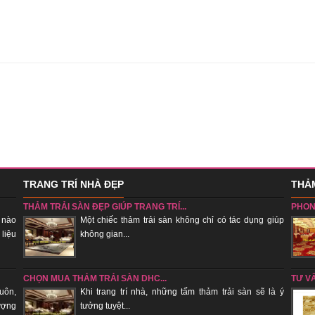
TRANG TRÍ NHÀ ĐẸP
THẢM
THẢM TRẢI SÀN ĐẸP GIÚP TRANG TRÍ...
PHON
 nào
Một chiếc thảm trải sàn không chỉ có tác dụng giúp
 liệu
không gian...
sẽ tụ k
CHỌN MUA THẢM TRẢI SÀN DHC...
TƯ V
uôn,
Khi trang trí nhà, những tấm thảm trải sàn sẽ là ý
ượng
tưởng tuyệt...