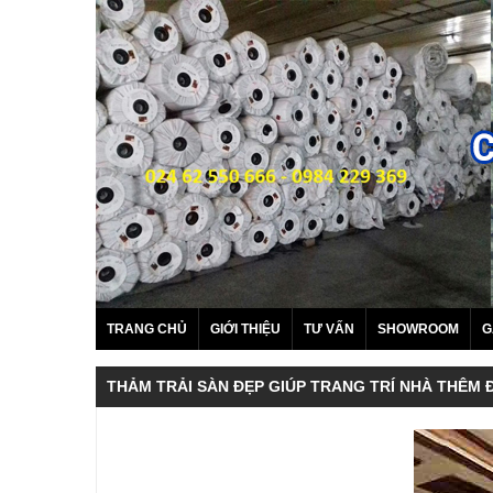
TRANG CHỦ
GIỚI THIỆU
TƯ VẤN
SHOWROOM
G
THẢM TRẢI SÀN ĐẸP GIÚP TRANG TRÍ NHÀ THÊM