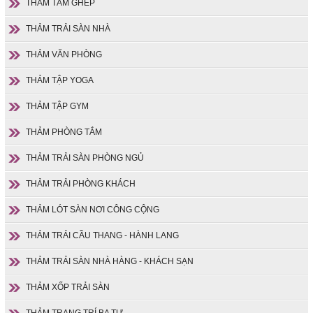
THẢM TẤM GHÉP
THẢM TRẢI SÀN NHÀ
THẢM VĂN PHÒNG
THẢM TẬP YOGA
THẢM TẬP GYM
THẢM PHÒNG TẮM
THẢM TRẢI SÀN PHÒNG NGỦ
THẢM TRẢI PHÒNG KHÁCH
THẢM LÓT SÀN NƠI CÔNG CỘNG
THẢM TRẢI CẦU THANG - HÀNH LANG
THẢM TRẢI SÀN NHÀ HÀNG - KHÁCH SẠN
THẢM XỐP TRẢI SÀN
THẢM TRANG TRÍ BA TƯ