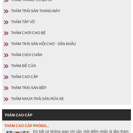
THẢM TRẢI SÀN THANG MÁY
THẢM TẬP VÕ
THẢM CHƠI CHO BÉ
THẢM TRẢI SÀN HỘI CHỢ - SÂN KHẤU
THẢM CHÙI CHÂN
THẢM ĐỂ CỬA
THẢM CAO CẤP
THẢM TRẢI SÀN BẾP
THẢM NHỰA TRẢI SÀN RỬA XE
THẢM CAO CẤP
THẢM CAO CẤP PHÒNG...
Dù bất cứ không gian chỉ cần một điểm nhấn là tấm thảm