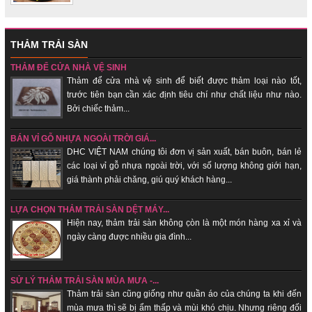
THẢM TRẢI SÀN
THẢM ĐỂ CỬA NHÀ VỆ SINH
Thảm để cửa nhà vệ sinh để biết được thảm loại nào tốt,
trước tiên bạn cần xác định tiêu chí như chất liệu như nào.
Bởi chiếc thảm...
BÁN VỈ GỖ NHỰA NGOÀI TRỜI GIÁ...
DHC VIỆT NAM chúng tôi đơn vị sản xuất, bán buôn, bán lẻ
các loại vỉ gỗ nhựa ngoài trời, với số lượng không giới hạn,
giá thành phải chăng, giú quý khách hàng...
LỰA CHỌN THẢM TRẢI SÀN DỆT MÁY...
Hiện nay, thảm trải sàn không c̣òn là một món hàng xa xỉ và
ngày càng được nhiều gia đình...
SỬ LÝ THẢM TRẢI SÀN MÙA MƯA -...
Thảm trải sàn cũng giống như quần áo của chúng ta khi đến
mùa mưa thì sẽ bị ẩm thấp và mùi khó chịu. Nhưng riêng đối