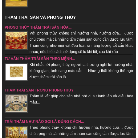
THẢM TRẢI SÀN VÀ PHONG THỦY
PHONG THỦY THẢM TRẢI SÀN HÓA...
Với phong thủy, không chỉ hướng nhà, hướng cửa… được
chú trọng mà cả những tấm thảm sàn cũng cần được lưu tâm.
Thảm cũng như mọi vật đều toát ra năng lượng tốt xấu khác
nhau, nếu biết cách sử dụng sẽ tụ khí tốt, xua khí xấu....
TƯ VẤN THẢM TRẢI SÀN THEO MỆNH...
Khi nhắc tới phong thủy, người ta thường nghĩ tới hướng nhà,
không gian, ánh sang màu sắc…. Nhưng thật không thể ngờ
được, thảm trải sàn là...
THẢM TRẢI SÀN TRONG PHONG THỦY
Thảm là vật giúp cho sàn nhà bớt đi sự lạnh lẽo và điều hòa
màu...
TRẢI THẢM NHƯ NÀO GỌI LÀ ĐÚNG CÁCH...
Theo phong thủy, không chỉ hướng nhà, hướng cửa… được
chú trọng mà cả những tấm thảm sàn cũng cần được lưu tâm.