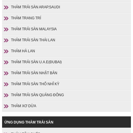
THẢM TRẢI SÀN ARAP.SAUDI
THẢM TRANG TRÍ
THẢM TRẢI SÀN MALAYSIA
THẢM TRẢI SÀN THÁI LAN
THẢM HÀ LAN
THẢM TRẢI SÀN U.A.E(ĐUBAI)
THẢM TRẢI SÀN NHẬT BẢN
THẢM TRẢI SÀN THỔ NHĨ KỲ
THẢM TRẢI SÀN QUẢNG ĐÔNG
THẢM XƠ DỪA
ỨNG DỤNG THẢM TRẢI SÀN