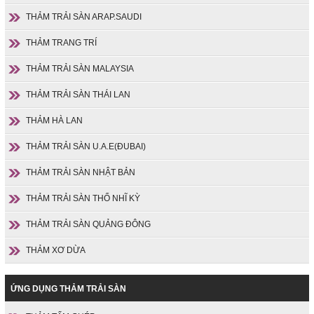
THẢM TRẢI SÀN ARAP.SAUDI
THẢM TRANG TRÍ
THẢM TRẢI SÀN MALAYSIA
THẢM TRẢI SÀN THÁI LAN
THẢM HÀ LAN
THẢM TRẢI SÀN U.A.E(ĐUBAI)
THẢM TRẢI SÀN NHẬT BẢN
THẢM TRẢI SÀN THỔ NHĨ KỲ
THẢM TRẢI SÀN QUẢNG ĐÔNG
THẢM XƠ DỪA
ỨNG DỤNG THẢM TRẢI SÀN