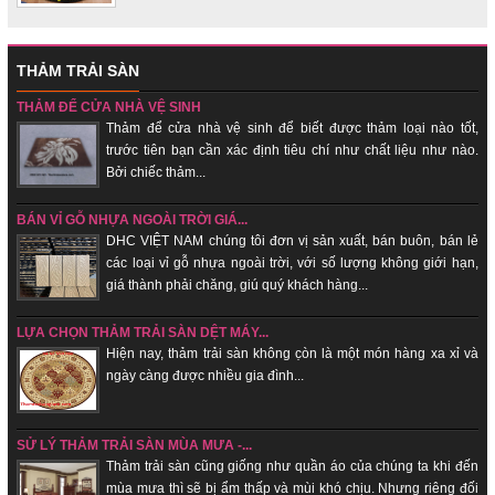
THẢM TRẢI SÀN
THẢM ĐỂ CỬA NHÀ VỆ SINH
Thảm để cửa nhà vệ sinh để biết được thảm loại nào tốt,
trước tiên bạn cần xác định tiêu chí như chất liệu như nào.
Bởi chiếc thảm...
BÁN VỈ GỖ NHỰA NGOÀI TRỜI GIÁ...
DHC VIỆT NAM chúng tôi đơn vị sản xuất, bán buôn, bán lẻ
các loại vỉ gỗ nhựa ngoài trời, với số lượng không giới hạn,
giá thành phải chăng, giú quý khách hàng...
LỰA CHỌN THẢM TRẢI SÀN DỆT MÁY...
Hiện nay, thảm trải sàn không c̣òn là một món hàng xa xỉ và
ngày càng được nhiều gia đình...
SỬ LÝ THẢM TRẢI SÀN MÙA MƯA -...
Thảm trải sàn cũng giống như quần áo của chúng ta khi đến
mùa mưa thì sẽ bị ẩm thấp và mùi khó chịu. Nhưng riêng đối