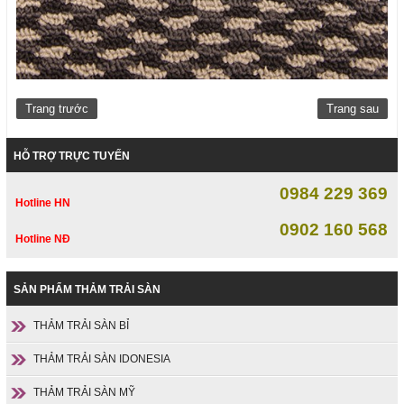
Trang trước
Trang sau
HỖ TRỢ TRỰC TUYẾN
0984 229 369
Hotline HN
0902 160 568
Hotline NĐ
SẢN PHẨM THẢM TRẢI SÀN
THẢM TRẢI SÀN BỈ
THẢM TRẢI SÀN IDONESIA
THẢM TRẢI SÀN MỸ