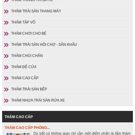
THẢM TRẢI SÀN THANG MÁY
THẢM TẬP VÕ
THẢM CHƠI CHO BÉ
THẢM TRẢI SÀN HỘI CHỢ - SÂN KHẤU
THẢM CHÙI CHÂN
THẢM ĐỂ CỬA
THẢM CAO CẤP
THẢM TRẢI SÀN BẾP
THẢM NHỰA TRẢI SÀN RỬA XE
THẢM CAO CẤP
THẢM CAO CẤP PHÒNG...
Dù bất cứ không gian chỉ cần một điểm nhấn là tấm thảm