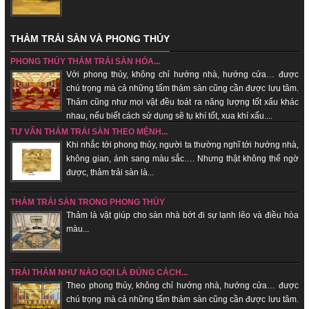
THẢM TRẢI SÀN VÀ PHONG THỦY
PHONG THỦY THẢM TRẢI SÀN HÓA...
Với phong thủy, không chỉ hướng nhà, hướng cửa… được
chú trọng mà cả những tấm thảm sàn cũng cần được lưu tâm.
Thảm cũng như mọi vật đều toát ra năng lượng tốt xấu khác
nhau, nếu biết cách sử dụng sẽ tụ khí tốt, xua khí xấu....
TƯ VẤN THẢM TRẢI SÀN THEO MỆNH...
Khi nhắc tới phong thủy, người ta thường nghĩ tới hướng nhà,
không gian, ánh sang màu sắc…. Nhưng thật không thể ngờ
được, thảm trải sàn là...
THẢM TRẢI SÀN TRONG PHONG THỦY
Thảm là vật giúp cho sàn nhà bớt đi sự lạnh lẽo và điều hòa
màu...
TRẢI THẢM NHƯ NÀO GỌI LÀ ĐÚNG CÁCH...
Theo phong thủy, không chỉ hướng nhà, hướng cửa… được
chú trọng mà cả những tấm thảm sàn cũng cần được lưu tâm.