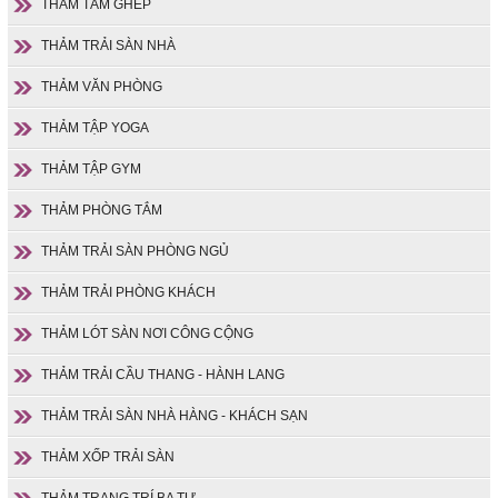
THẢM TẤM GHÉP
THẢM TRẢI SÀN NHÀ
THẢM VĂN PHÒNG
THẢM TẬP YOGA
THẢM TẬP GYM
THẢM PHÒNG TẮM
THẢM TRẢI SÀN PHÒNG NGỦ
THẢM TRẢI PHÒNG KHÁCH
THẢM LÓT SÀN NƠI CÔNG CỘNG
THẢM TRẢI CẦU THANG - HÀNH LANG
THẢM TRẢI SÀN NHÀ HÀNG - KHÁCH SẠN
THẢM XỐP TRẢI SÀN
THẢM TRANG TRÍ BA TƯ