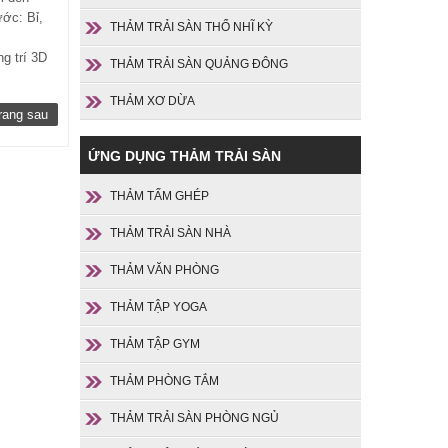
ước: Bỉ,
THẢM TRẢI SÀN THỔ NHĨ KỲ
g trí 3D
THẢM TRẢI SÀN QUẢNG ĐÔNG
THẢM XƠ DỪA
rang sau
ỨNG DỤNG THẢM TRẢI SÀN
THẢM TẤM GHÉP
THẢM TRẢI SÀN NHÀ
THẢM VĂN PHÒNG
THẢM TẬP YOGA
THẢM TẬP GYM
THẢM PHÒNG TẮM
THẢM TRẢI SÀN PHÒNG NGỦ