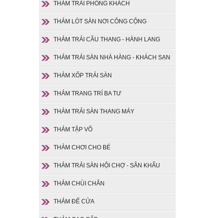
THẢM TRẢI PHÒNG KHÁCH
THẢM LÓT SÀN NƠI CÔNG CỘNG
THẢM TRẢI CẦU THANG - HÀNH LANG
THẢM TRẢI SÀN NHÀ HÀNG - KHÁCH SẠN
THẢM XỐP TRẢI SÀN
THẢM TRANG TRÍ BA TƯ
THẢM TRẢI SÀN THANG MÁY
THẢM TẬP VÕ
THẢM CHƠI CHO BÉ
THẢM TRẢI SÀN HỘI CHỢ - SÂN KHẤU
THẢM CHÙI CHÂN
THẢM ĐỂ CỬA