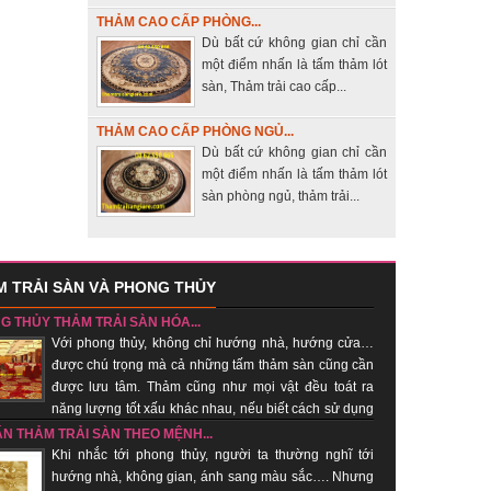
THẢM CAO CẤP PHÒNG...
Dù bất cứ không gian chỉ cần
một điểm nhấn là tấm thảm lót
sàn, Thảm trải cao cấp...
THẢM CAO CẤP PHÒNG NGỦ...
Dù bất cứ không gian chỉ cần
một điểm nhấn là tấm thảm lót
sàn phòng ngủ, thảm trải...
 TRẢI SÀN VÀ PHONG THỦY
G THỦY THẢM TRẢI SÀN HÓA...
Với phong thủy, không chỉ hướng nhà, hướng cửa…
được chú trọng mà cả những tấm thảm sàn cũng cần
được lưu tâm. Thảm cũng như mọi vật đều toát ra
năng lượng tốt xấu khác nhau, nếu biết cách sử dụng
hí tốt, xua khí xấu....
ẤN THẢM TRẢI SÀN THEO MỆNH...
Khi nhắc tới phong thủy, người ta thường nghĩ tới
hướng nhà, không gian, ánh sang màu sắc…. Nhưng