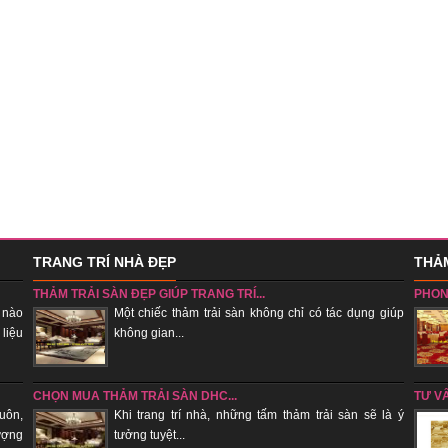
TRANG TRÍ NHÀ ĐẸP
THẢM
THẢM TRẢI SÀN ĐẸP GIÚP TRANG TRÍ...
PHON
 nào
Một chiếc thảm trải sàn không chỉ có tác dụng giúp
 liệu
không gian...
sẽ tụ k
CHỌN MUA THẢM TRẢI SÀN DHC...
TƯ V
uôn,
Khi trang trí nhà, những tấm thảm trải sàn sẽ là ý
ượng
tưởng tuyệt...