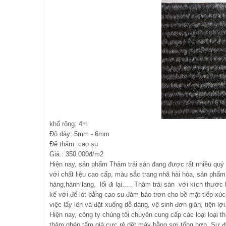
khổ rộng: 4m
Độ dày: 5mm - 6mm
Đế thảm: cao su
Giá : 350.000đ/m2
Hiện nay, sản phẩm Thảm trải sàn đang được rất nhiều quý 
với chất liệu cao cấp, màu sắc trang nhã hài hòa, sản phẩ
hàng,hành lang, lối đi lại..... Thảm trải sàn với kích thướ
kế với đế lót bằng cao su đảm bảo trơn cho bề mặt tiếp xú
việc lấy lên và đặt xuống dễ dàng, vệ sinh đơn giản, tiện lợi
Hiện nay, công ty chúng tôi chuyên cung cấp các loại loại th
thảm ghép tấm giá cực rẻ dệt máy bằng sợi tổng hợp. Sự đ