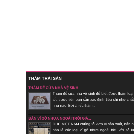
THẢM TRẢI SÀN
THẢM ĐỂ CỬA NHÀ VỆ SINH
Thảm để cửa nhà vệ sinh để biết được thảm loại
tốt, trước tiên bạn cần xác định tiêu chí như chất
như nào. Bởi chiếc thảm...
BÁN VỈ GỖ NHỰA NGOÀI TRỜI GIÁ...
DHC VIỆT NAM chúng tôi đơn vị sản xuất, bán b
bán lẻ các loại vỉ gỗ nhựa ngoài trời, với số l