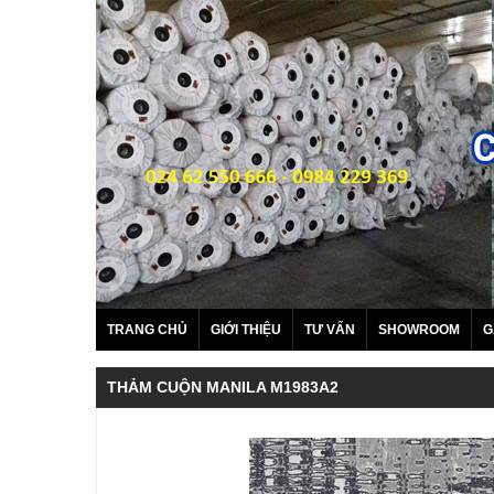
TRANG CHỦ
GIỚI THIỆU
TƯ VẤN
SHOWROOM
G
THẢM CUỘN MANILA M1983A2