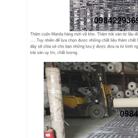
Thảm cuộn Manila hàng mới về kho. Thảm trải sàn từ lâu đã 
…. Tuy nhiên để lựa chọn được những chất liệu thảm chất lư
đây sẽ chia sẻ cho bạn những lưu ý được đưa ra từ kinh 
trải sàn uy tín, chất lượng.