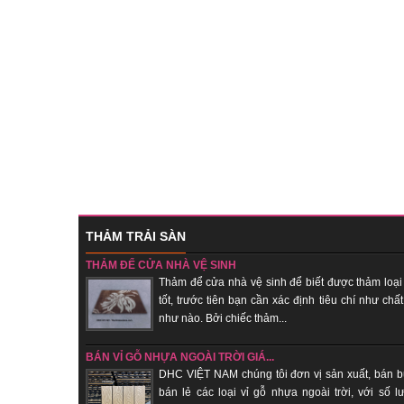
THẢM TRẢI SÀN
THẢM ĐỂ CỬA NHÀ VỆ SINH
Thảm để cửa nhà vệ sinh để biết được thảm loại
tốt, trước tiên bạn cần xác định tiêu chí như chất
như nào. Bởi chiếc thảm...
BÁN VỈ GỖ NHỰA NGOÀI TRỜI GIÁ...
DHC VIỆT NAM chúng tôi đơn vị sản xuất, bán b
bán lẻ các loại vỉ gỗ nhựa ngoài trời, với số l