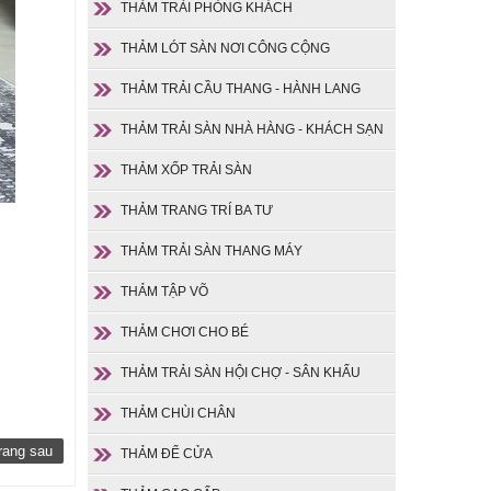
THẢM TRẢI PHÒNG KHÁCH
THẢM LÓT SÀN NƠI CÔNG CỘNG
THẢM TRẢI CẦU THANG - HÀNH LANG
THẢM TRẢI SÀN NHÀ HÀNG - KHÁCH SẠN
THẢM XỐP TRẢI SÀN
THẢM TRANG TRÍ BA TƯ
THẢM TRẢI SÀN THANG MÁY
THẢM TẬP VÕ
THẢM CHƠI CHO BÉ
THẢM TRẢI SÀN HỘI CHỢ - SÂN KHẤU
THẢM CHÙI CHÂN
rang sau
THẢM ĐỂ CỬA