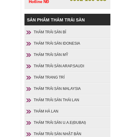
Hotline NĐ
SẢN PHẨM THẢM TRẢI SÀN
THẢM TRẢI SÀN BỈ
THẢM TRẢI SÀN IDONESIA
THẢM TRẢI SÀN MỸ
THẢM TRẢI SÀN ARAP.SAUDI
THẢM TRANG TRÍ
THẢM TRẢI SÀN MALAYSIA
THẢM TRẢI SÀN THÁI LAN
THẢM HÀ LAN
THẢM TRẢI SÀN U.A.E(ĐUBAI)
THẢM TRẢI SÀN NHẬT BẢN