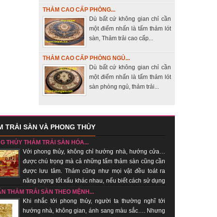
THẢM CAO CẤP PHÒNG...
Dù bất cứ không gian chỉ cần
một điểm nhấn là tấm thảm lót
sàn, Thảm trải cao cấp...
THẢM CAO CẤP PHÒNG NGỦ...
Dù bất cứ không gian chỉ cần
một điểm nhấn là tấm thảm lót
sàn phòng ngủ, thảm trải...
 TRẢI SÀN VÀ PHONG THỦY
G THỦY THẢM TRẢI SÀN HÓA...
Với phong thủy, không chỉ hướng nhà, hướng cửa…
được chú trọng mà cả những tấm thảm sàn cũng cần
được lưu tâm. Thảm cũng như mọi vật đều toát ra
năng lượng tốt xấu khác nhau, nếu biết cách sử dụng
hí tốt, xua khí xấu....
ẤN THẢM TRẢI SÀN THEO MỆNH...
Khi nhắc tới phong thủy, người ta thường nghĩ tới
hướng nhà, không gian, ánh sang màu sắc…. Nhưng