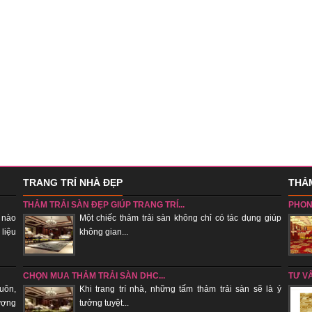
TRANG TRÍ NHÀ ĐẸP
THẢM
THẢM TRẢI SÀN ĐẸP GIÚP TRANG TRÍ...
PHON
 nào
Một chiếc thảm trải sàn không chỉ có tác dụng giúp
 liệu
không gian...
sẽ tụ k
CHỌN MUA THẢM TRẢI SÀN DHC...
TƯ V
uôn,
Khi trang trí nhà, những tấm thảm trải sàn sẽ là ý
ượng
tưởng tuyệt...