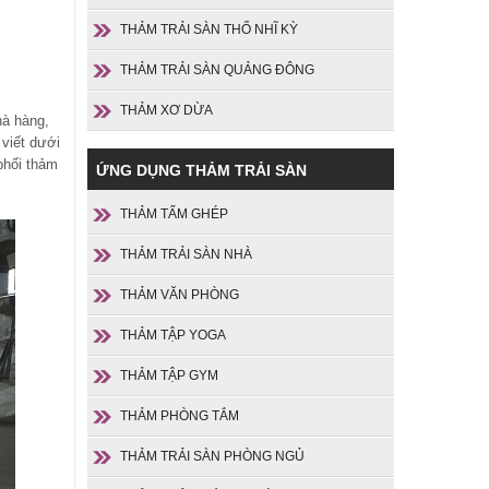
THẢM TRẢI SÀN THỔ NHĨ KỲ
THẢM TRẢI SÀN QUẢNG ĐÔNG
THẢM XƠ DỪA
hà hàng,
 viết dưới
phối thảm
ỨNG DỤNG THẢM TRẢI SÀN
THẢM TẤM GHÉP
THẢM TRẢI SÀN NHÀ
THẢM VĂN PHÒNG
THẢM TẬP YOGA
THẢM TẬP GYM
THẢM PHÒNG TẮM
THẢM TRẢI SÀN PHÒNG NGỦ