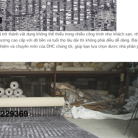
trở thành vật dụng không thể thiếu trong nhiều công trình như khách sạn, n
ợng cao cấp với độ bền và tuổi thọ lâu dài thì không phải điều dễ dàng. Bài
nghiệm và chuyên môn của DHC chúng tôi, giúp bạn lựa chọn được nhà phân 