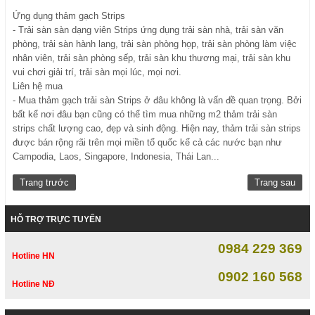
Ứng dụng thảm gạch Strips
- Trải sàn sàn dạng viên Strips ứng dụng trải sàn nhà, trải sàn văn
phòng, trải sàn hành lang, trải sàn phòng họp, trải sàn phòng làm việc
nhân viên, trải sàn phòng sếp, trải sàn khu thương mại, trải sàn khu
vui chơi giải trí, trải sàn mọi lúc, mọi nơi.
Liên hệ mua
- Mua thảm gạch trải sàn Strips ở đâu không là vấn đề quan trọng. Bởi
bất kể nơi đâu bạn cũng có thể tìm mua những m2 thảm trải sàn
strips chất lượng cao, đẹp và sinh động. Hiện nay, thảm trải sàn strips
được bán rộng rãi trên mọi miền tổ quốc kể cả các nước bạn như
Campodia, Laos, Singapore, Indonesia, Thái Lan...
Trang trước
Trang sau
HỖ TRỢ TRỰC TUYẾN
0984 229 369
Hotline HN
0902 160 568
Hotline NĐ