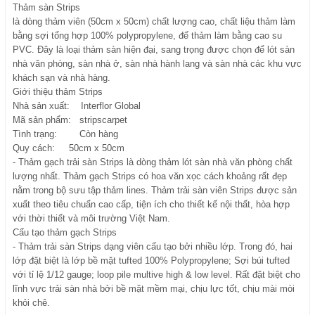
Thảm sàn Strips
là dòng thảm viên (50cm x 50cm) chất lượng cao, chất liệu thảm làm
bằng sợi tổng hợp 100% polypropylene, đế thảm làm bằng cao su
PVC. Đây là loại thảm sàn hiện đại, sang trọng được chọn để lót sàn
nhà văn phòng, sàn nhà ở, sàn nhà hành lang và sàn nhà các khu vực
khách sạn và nhà hàng.
Giới thiệu thảm Strips
Nhà sản xuất: Interflor Global
Mã sản phẩm: stripscarpet
Tình trạng: Còn hàng
Quy cách: 50cm x 50cm
- Thảm gạch trải sàn Strips là dòng thảm lót sàn nhà văn phòng chất
lượng nhất. Thảm gạch Strips có hoa văn xọc cách khoảng rất đẹp
nằm trong bộ sưu tập thảm lines. Thảm trải sàn viên Strips được sản
xuất theo tiêu chuẩn cao cấp, tiện ích cho thiết kế nội thất, hòa hợp
với thời thiết và môi trường Việt Nam.
Cấu tạo thảm gạch Strips
- Thảm trải sàn Strips dạng viên cấu tạo bởi nhiều lớp. Trong đó, hai
lớp đặt biệt là lớp bề mặt tufted 100% Polypropylene; Sợi búi tufted
với tỉ lệ 1/12 gauge; loop pile multive high & low level. Rất đặt biệt cho
lĩnh vực trải sàn nhà bởi bề mặt mềm mại, chịu lực tốt, chịu mài mòi
khỏi chê.