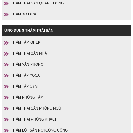
THẢM TRẢI SÀN QUẢNG ĐÔNG
THẢM XƠ DỪA
ỨNG DỤNG THẢM TRẢI SÀN
THẢM TẤM GHÉP
THẢM TRẢI SÀN NHÀ
THẢM VĂN PHÒNG
THẢM TẬP YOGA
THẢM TẬP GYM
THẢM PHÒNG TẮM
THẢM TRẢI SÀN PHÒNG NGỦ
THẢM TRẢI PHÒNG KHÁCH
THẢM LÓT SÀN NƠI CÔNG CỘNG