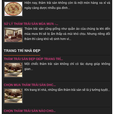
Hiện nay, thảm trải sàn không c̣òn là một món hàng xa xỉ và
ngày càng được nhiều gia đình...
SỬ LÝ THẢM TRẢI SÀN MÙA MƯA -...
Thảm trải sàn cũng giống như quần áo của chúng ta khi đến
mùa mưa thì sẽ bị ẩm thấp và mùi khó chịu. Nhưng riêng đối
thảm thì càng khó vệ sinh hơn vì...
TRANG TRÍ NHÀ ĐẸP
THẢM TRẢI SÀN ĐẸP GIÚP TRANG TRÍ...
Một chiếc thảm trải sàn không chỉ có tác dụng giúp không
gian...
CHỌN MUA THẢM TRẢI SÀN DHC...
Khi trang trí nhà, những tấm thảm trải sàn sẽ là ý tưởng tuyệt...
CHỌN THẢM TRẢI SÀN NÀO CHO...