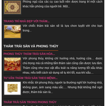
Phòng ngủ của các cụ cao tuổi nên được trang trí một cách
khác hẳn phòng của ngưởi trẻ. Một...
TRANG TRÍ NHÀ ĐẸP VỚI THẢM...
Với chiếc thảm trải sàn sẽ là lựa chon tuyệt vời cho bạn
trong...
THẢM TRẢI SÀN VÀ PHONG THỦY
PHONG THỦY THẢM TRẢI SÀN HÓA...
Với phong thủy, không chỉ hướng nhà, hướng cửa… được
chú trọng mà cả những tấm thảm sàn cũng cần được lưu tâm.
Thảm cũng như mọi vật đều toát ra năng lượng tốt xấu khác
nhau, nếu biết cách sử dụng sẽ tụ khí tốt, xua khí xấu....
TƯ VẤN THẢM TRẢI SÀN THEO MỆNH...
Khi nhắc tới phong thủy, người ta thường nghĩ tới hướng nhà,
không gian, ánh sang màu sắc…. Nhưng thật không thể ngờ
được, thảm trải sàn là...
THẢM TRẢI SÀN TRONG PHONG THỦY