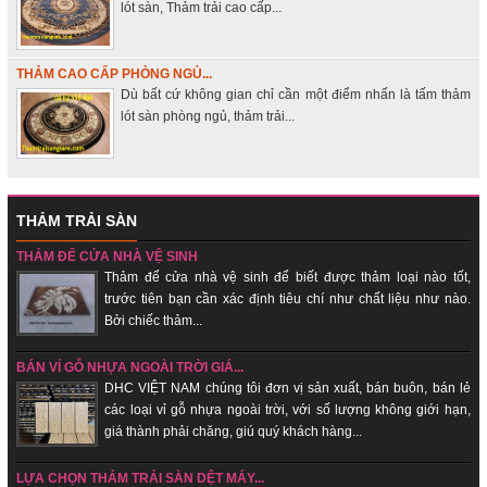
lót sàn, Thảm trải cao cấp...
THẢM CAO CẤP PHÒNG NGỦ...
Dù bất cứ không gian chỉ cần một điểm nhấn là tấm thảm
lót sàn phòng ngủ, thảm trải...
THẢM TRẢI SÀN
THẢM ĐỂ CỬA NHÀ VỆ SINH
Thảm để cửa nhà vệ sinh để biết được thảm loại nào tốt,
trước tiên bạn cần xác định tiêu chí như chất liệu như nào.
Bởi chiếc thảm...
BÁN VỈ GỖ NHỰA NGOÀI TRỜI GIÁ...
DHC VIỆT NAM chúng tôi đơn vị sản xuất, bán buôn, bán lẻ
các loại vỉ gỗ nhựa ngoài trời, với số lượng không giới hạn,
giá thành phải chăng, giú quý khách hàng...
LỰA CHỌN THẢM TRẢI SÀN DỆT MÁY...