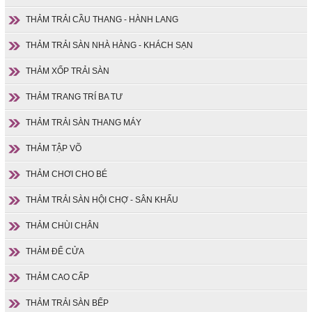
THẢM TRẢI CẦU THANG - HÀNH LANG
THẢM TRẢI SÀN NHÀ HÀNG - KHÁCH SẠN
THẢM XỐP TRẢI SÀN
THẢM TRANG TRÍ BA TƯ
THẢM TRẢI SÀN THANG MÁY
THẢM TẬP VÕ
THẢM CHƠI CHO BÉ
THẢM TRẢI SÀN HỘI CHỢ - SÂN KHẤU
THẢM CHÙI CHÂN
THẢM ĐỂ CỬA
THẢM CAO CẤP
THẢM TRẢI SÀN BẾP