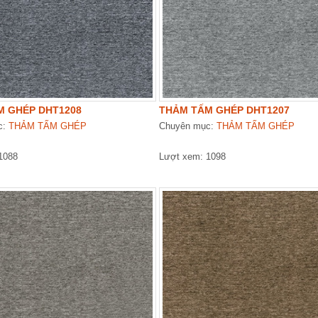
M GHÉP DHT1208
THẢM TẤM GHÉP DHT1207
c:
THẢM TẤM GHÉP
Chuyên mục:
THẢM TẤM GHÉP
1088
Lượt xem: 1098