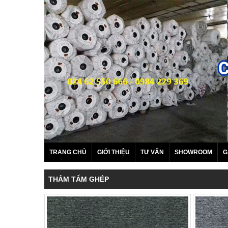
TRANG CHỦ
GIỚI THIỆU
TƯ VẤN
SHOWROOM
G
THẢM TẤM GHÉP