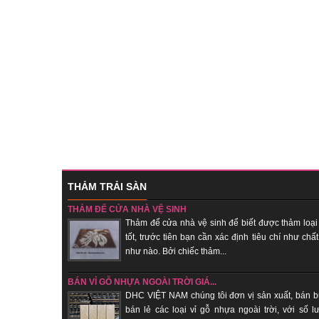
THẢM TRẢI SÀN
THẢM ĐỂ CỬA NHÀ VỆ SINH
Thảm để cửa nhà vệ sinh để biết được thảm loại
tốt, trước tiên bạn cần xác định tiêu chí như chất
như nào. Bởi chiếc thảm...
BÁN VỈ GỖ NHỰA NGOÀI TRỜI GIÁ...
DHC VIỆT NAM chúng tôi đơn vị sản xuất, bán b
bán lẻ các loại vỉ gỗ nhựa ngoài trời, với số l