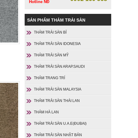
Hotline NĐ
SẢN PHẨM THẢM TRẢI SÀN
THẢM TRẢI SÀN BỈ
THẢM TRẢI SÀN IDONESIA
THẢM TRẢI SÀN MỸ
THẢM TRẢI SÀN ARAP.SAUDI
THẢM TRANG TRÍ
THẢM TRẢI SÀN MALAYSIA
THẢM TRẢI SÀN THÁI LAN
THẢM HÀ LAN
THẢM TRẢI SÀN U.A.E(ĐUBAI)
THẢM TRẢI SÀN NHẬT BẢN