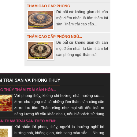
THẢM CAO CẤP PHÒNG...
Dù bất cứ không gian chỉ cần
một điểm nhấn là tấm thảm lót
sàn, Thảm trải cao cấp...
THẢM CAO CẤP PHÒNG NGỦ...
Dù bất cứ không gian chỉ cần
một điểm nhấn là tấm thảm lót
sàn phòng ngủ, thảm trải...
 TRẢI SÀN VÀ PHONG THỦY
G THỦY THẢM TRẢI SÀN HÓA...
Với phong thủy, không chỉ hướng nhà, hướng cửa…
được chú trọng mà cả những tấm thảm sàn cũng cần
được lưu tâm. Thảm cũng như mọi vật đều toát ra
năng lượng tốt xấu khác nhau, nếu biết cách sử dụng
hí tốt, xua khí xấu....
ẤN THẢM TRẢI SÀN THEO MỆNH...
Khi nhắc tới phong thủy, người ta thường nghĩ tới
hướng nhà, không gian, ánh sang màu sắc…. Nhưng