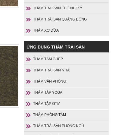
THẢM TRẢI SÀN THỔ NHĨ KỲ
THẢM TRẢI SÀN QUẢNG ĐÔNG
THẢM XƠ DỪA
ỨNG DỤNG THẢM TRẢI SÀN
THẢM TẤM GHÉP
THẢM TRẢI SÀN NHÀ
THẢM VĂN PHÒNG
THẢM TẬP YOGA
THẢM TẬP GYM
THẢM PHÒNG TẮM
THẢM TRẢI SÀN PHÒNG NGỦ