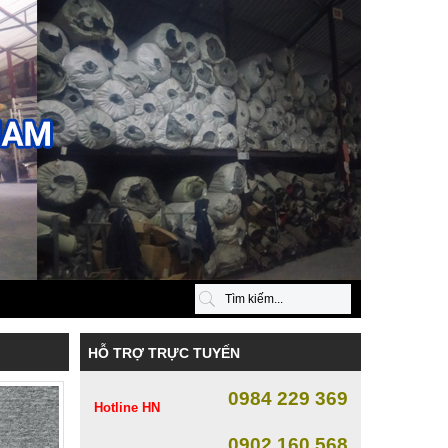
HỖ TRỢ TRỰC TUYẾN
0984 229 369
Hotline HN
0902 160 568