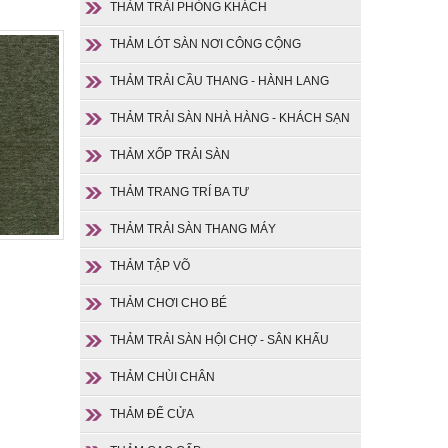
THẢM TRẢI PHÒNG KHÁCH
THẢM LÓT SÀN NƠI CÔNG CỘNG
THẢM TRẢI CẦU THANG - HÀNH LANG
THẢM TRẢI SÀN NHÀ HÀNG - KHÁCH SẠN
THẢM XỐP TRẢI SÀN
THẢM TRANG TRÍ BA TƯ
THẢM TRẢI SÀN THANG MÁY
THẢM TẬP VÕ
THẢM CHƠI CHO BÉ
THẢM TRẢI SÀN HỘI CHỢ - SÂN KHẤU
THẢM CHÙI CHÂN
THẢM ĐỂ CỬA