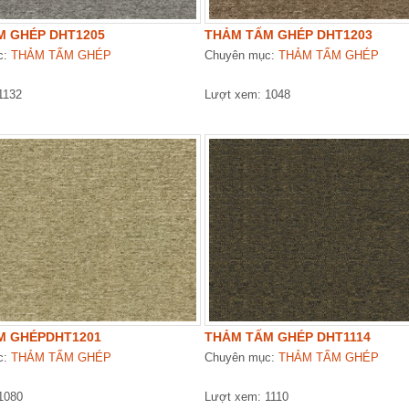
M GHÉP DHT1205
THẢM TẤM GHÉP DHT1203
c:
THẢM TẤM GHÉP
Chuyên mục:
THẢM TẤM GHÉP
1132
Lượt xem: 1048
M GHÉPDHT1201
THẢM TẤM GHÉP DHT1114
c:
THẢM TẤM GHÉP
Chuyên mục:
THẢM TẤM GHÉP
1080
Lượt xem: 1110