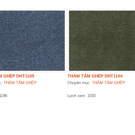
M GHÉP DHT1105
THẢM TẤM GHÉP DHT1104
c:
THẢM TẤM GHÉP
Chuyên mục:
THẢM TẤM GHÉP
1196
Lượt xem: 1150