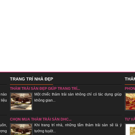
TRANG TRÍ NHÀ ĐẸP
THẢM
THẢM TRẢI SÀN ĐẸP GIÚP TRANG TRÍ...
PHON
 nào
Một chiếc thảm trải sàn không chỉ có tác dụng giúp
 liệu
không gian...
sẽ tụ k
CHỌN MUA THẢM TRẢI SÀN DHC...
TƯ V
uôn,
Khi trang trí nhà, những tấm thảm trải sàn sẽ là ý
ượng
tưởng tuyệt...