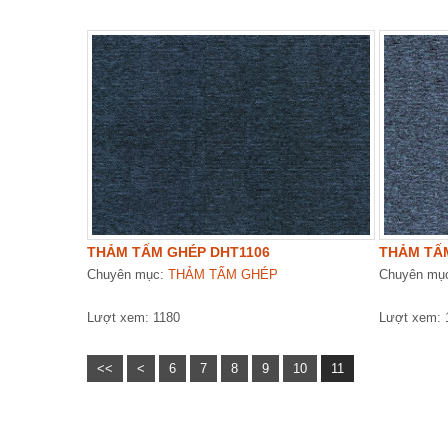
THẢM TẤM GHÉP DHT1106
THẢM TẤ
Chuyên mục:
THẢM TẤM GHÉP
Chuyên mụ
Lượt xem: 1180
Lượt xem: 
<<
<
6
7
8
9
10
11