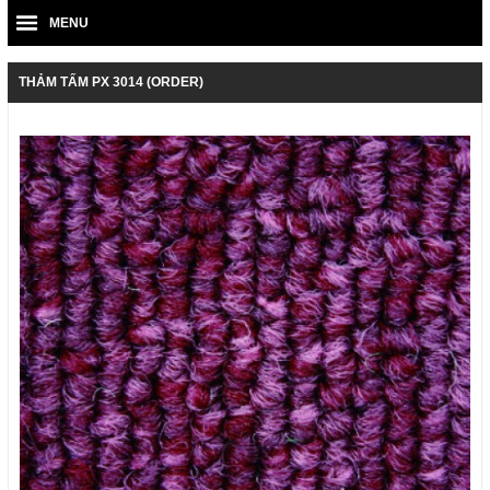
MENU
THẢM TẤM PX 3014 (ORDER)