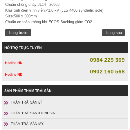
Chuẩn chống cháy:JL14 - 20963
Khử tĩnh điện vĩnh viễn:<1.0 kV (JLS 4406 synthetic sole)
Size:500 x 500mm
Chuẩn an toàn không khí:ECOS Backing giảm CO2
Trang trước
Trang sau
HỖ TRỢ TRỰC TUYẾN
0984 229 369
Hotline HN
0902 160 568
Hotline NĐ
SẢN PHẨM THẢM TRẢI SÀN
THẢM TRẢI SÀN BỈ
THẢM TRẢI SÀN IDONESIA
THẢM TRẢI SÀN MỸ