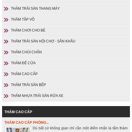
THẢM TRẢI SÀN THANG MÁY
THẢM TẬP VÕ
THẢM CHƠI CHO BÉ
THẢM TRẢI SÀN HỘI CHỢ - SÂN KHẤU
THẢM CHÙI CHÂN
THẢM ĐỂ CỬA
THẢM CAO CẤP
THẢM TRẢI SÀN BẾP
THẢM NHỰA TRẢI SÀN RỬA XE
THẢM CAO CẤP
THẢM CAO CẤP PHÒNG...
Dù bất cứ không gian chỉ cần một điểm nhấn là tấm thảm