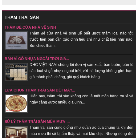
THẢM TRẢI SÀN
THẢM ĐỂ CỬA NHÀ VỆ SINH
Thảm để cửa nhà vệ sinh để biết được thảm loại nào tốt,
trước tiên bạn cần xác định tiêu chí như chất liệu như nào.
Bởi chiếc thảm...
BÁN VỈ GỖ NHỰA NGOÀI TRỜI GIÁ...
DHC VIỆT NAM chúng tôi đơn vị sản xuất, bán buôn, bán lẻ
các loại vỉ gỗ nhựa ngoài trời, với số lượng không giới hạn,
giá thành phải chăng, giú quý khách hàng...
LỰA CHỌN THẢM TRẢI SÀN DỆT MÁY...
Hiện nay, thảm trải sàn không c̣òn là một món hàng xa xỉ và
ngày càng được nhiều gia đình...
SỬ LÝ THẢM TRẢI SÀN MÙA MƯA -...
Thảm trải sàn cũng giống như quần áo của chúng ta khi đến
mùa mưa thì sẽ bị ẩm thấp và mùi khó chịu. Nhưng riêng đối