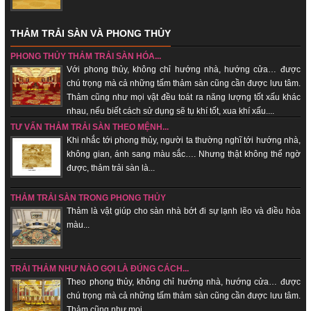
THẢM TRẢI SÀN VÀ PHONG THỦY
PHONG THỦY THẢM TRẢI SÀN HÓA...
Với phong thủy, không chỉ hướng nhà, hướng cửa… được
chú trọng mà cả những tấm thảm sàn cũng cần được lưu tâm.
Thảm cũng như mọi vật đều toát ra năng lượng tốt xấu khác
nhau, nếu biết cách sử dụng sẽ tụ khí tốt, xua khí xấu....
TƯ VẤN THẢM TRẢI SÀN THEO MỆNH...
Khi nhắc tới phong thủy, người ta thường nghĩ tới hướng nhà,
không gian, ánh sang màu sắc…. Nhưng thật không thể ngờ
được, thảm trải sàn là...
THẢM TRẢI SÀN TRONG PHONG THỦY
Thảm là vật giúp cho sàn nhà bớt đi sự lạnh lẽo và điều hòa
màu...
TRẢI THẢM NHƯ NÀO GỌI LÀ ĐÚNG CÁCH...
Theo phong thủy, không chỉ hướng nhà, hướng cửa… được
chú trọng mà cả những tấm thảm sàn cũng cần được lưu tâm.
Thảm cũng như mọi...