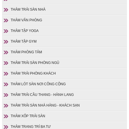
THẢM TRẢI SÀN NHÀ
THẢM VĂN PHÒNG
THẢM TẬP YOGA
THẢM TẬP GYM
THẢM PHÒNG TẮM
THẢM TRẢI SÀN PHÒNG NGỦ
THẢM TRẢI PHÒNG KHÁCH
THẢM LÓT SÀN NƠI CÔNG CỘNG
THẢM TRẢI CẦU THANG - HÀNH LANG
THẢM TRẢI SÀN NHÀ HÀNG - KHÁCH SẠN
THẢM XỐP TRẢI SÀN
THẢM TRANG TRÍ BA TƯ