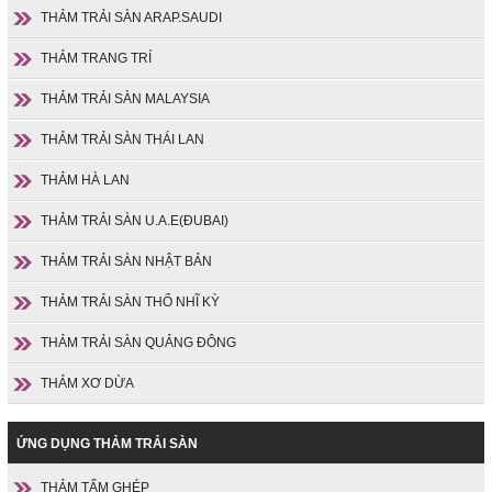
THẢM TRẢI SÀN ARAP.SAUDI
THẢM TRANG TRÍ
THẢM TRẢI SÀN MALAYSIA
THẢM TRẢI SÀN THÁI LAN
THẢM HÀ LAN
THẢM TRẢI SÀN U.A.E(ĐUBAI)
THẢM TRẢI SÀN NHẬT BẢN
THẢM TRẢI SÀN THỔ NHĨ KỲ
THẢM TRẢI SÀN QUẢNG ĐÔNG
THẢM XƠ DỪA
ỨNG DỤNG THẢM TRẢI SÀN
THẢM TẤM GHÉP