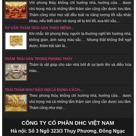
Với phong thủy, không chỉ hướng nhà, hướng cửa… được
chú trọng mà cả những tấm thảm sàn cũng cần được lưu tâm.
Thảm cũng như mọi vật đều toát ra năng lượng tốt xấu khác
nhau, nếu biết cách sử dụng sẽ tụ khí tốt, xua khí xấu....
TƯ VẤN THẢM TRẢI SÀN THEO MỆNH...
Khi nhắc tới phong thủy, người ta thường nghĩ tới hướng nhà,
không gian, ánh sang màu sắc…. Nhưng thật không thể ngờ
được, thảm trải sàn là...
THẢM TRẢI SÀN TRONG PHONG THỦY
Thảm là vật giúp cho sàn nhà bớt đi sự lạnh lẽo và điều hòa
màu...
TRẢI THẢM NHƯ NÀO GỌI LÀ ĐÚNG CÁCH...
Theo phong thủy, không chỉ hướng nhà, hướng cửa… được
chú trọng mà cả những tấm thảm sàn cũng cần được lưu tâm.
Thảm cũng như mọi...
CÔNG TY CỔ PHẦN DHC VIỆT NAM
Hà nội: Số 3 Ngõ 323/3 Thụy Phương, Đông Ngạc