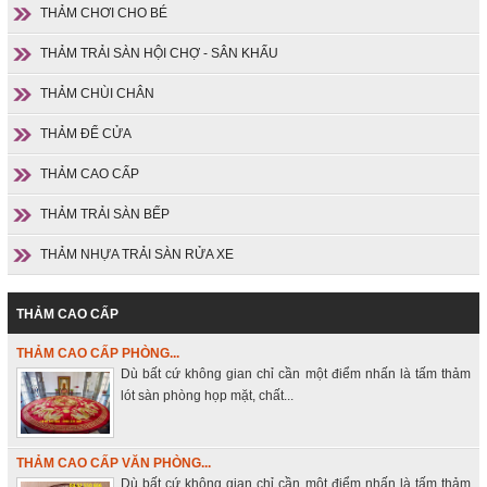
THẢM CHƠI CHO BÉ
THẢM TRẢI SÀN HỘI CHỢ - SÂN KHẤU
THẢM CHÙI CHÂN
THẢM ĐỂ CỬA
THẢM CAO CẤP
THẢM TRẢI SÀN BẾP
THẢM NHỰA TRẢI SÀN RỬA XE
THẢM CAO CẤP
THẢM CAO CẤP PHÒNG...
Dù bất cứ không gian chỉ cần một điểm nhấn là tấm thảm
lót sàn phòng họp mặt, chất...
THẢM CAO CẤP VĂN PHÒNG...
Dù bất cứ không gian chỉ cần một điểm nhấn là tấm thảm