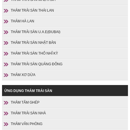
THẢM TRẢI SÀN THÁI LAN
THẢM HÀ LAN
THẢM TRẢI SÀN U.A.E(ĐUBAI)
THẢM TRẢI SÀN NHẬT BẢN
THẢM TRẢI SÀN THỔ NHĨ KỲ
THẢM TRẢI SÀN QUẢNG ĐÔNG
THẢM XƠ DỪA
ỨNG DỤNG THẢM TRẢI SÀN
THẢM TẤM GHÉP
THẢM TRẢI SÀN NHÀ
THẢM VĂN PHÒNG