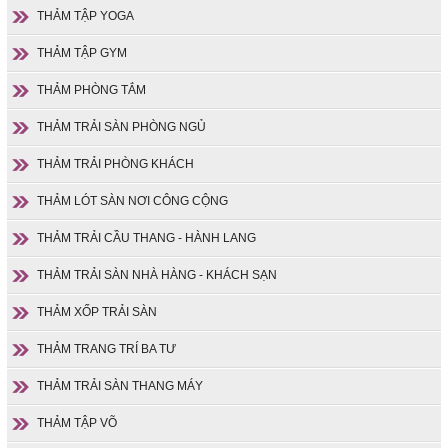
THẢM TẬP YOGA
THẢM TẬP GYM
THẢM PHÒNG TẮM
THẢM TRẢI SÀN PHÒNG NGỦ
THẢM TRẢI PHÒNG KHÁCH
THẢM LÓT SÀN NƠI CÔNG CỘNG
THẢM TRẢI CẦU THANG - HÀNH LANG
THẢM TRẢI SÀN NHÀ HÀNG - KHÁCH SẠN
THẢM XỐP TRẢI SÀN
THẢM TRANG TRÍ BA TƯ
THẢM TRẢI SÀN THANG MÁY
THẢM TẬP VÕ