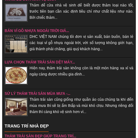
Thảm để cửa nhà vệ sinh để biết được thảm loại nào tốt,
trước tiên bạn cần xác định tiêu chí như chất liệu như nào.
Bởi chiếc thảm...
BÁN VỈ GỖ NHỰA NGOÀI TRỜI GIÁ...
DHC VIỆT NAM chúng tôi đơn vị sản xuất, bán buôn, bán lẻ
các loại vỉ gỗ nhựa ngoài trời, với số lượng không giới hạn,
giá thành phải chăng, giú quý khách hàng...
LỰA CHỌN THẢM TRẢI SÀN DỆT MÁY...
Hiện nay, thảm trải sàn không c̣òn là một món hàng xa xỉ và
ngày càng được nhiều gia đình...
SỬ LÝ THẢM TRẢI SÀN MÙA MƯA -...
Thảm trải sàn cũng giống như quần áo của chúng ta khi đến
mùa mưa thì sẽ bị ẩm thấp và mùi khó chịu. Nhưng riêng đối
thảm thì càng khó vệ sinh hơn vì...
TRANG TRÍ NHÀ ĐẸP
THẢM TRẢI SÀN ĐẸP GIÚP TRANG TRÍ...