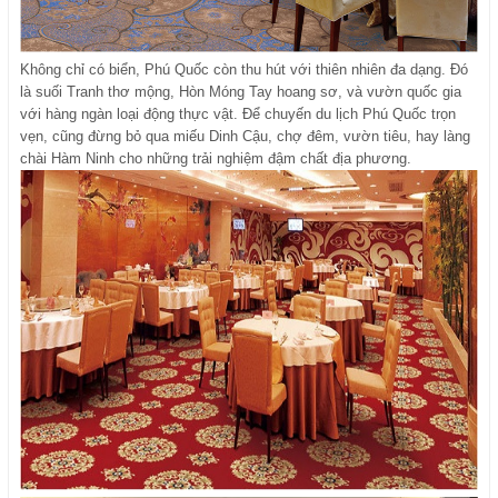
Không chỉ có biển, Phú Quốc còn thu hút với thiên nhiên đa dạng. Đó
là suối Tranh thơ mộng, Hòn Móng Tay hoang sơ, và vườn quốc gia
với hàng ngàn loại động thực vật. Để chuyến du lịch Phú Quốc trọn
vẹn, cũng đừng bỏ qua miếu Dinh Cậu, chợ đêm, vườn tiêu, hay làng
chài Hàm Ninh cho những trải nghiệm đậm chất địa phương.