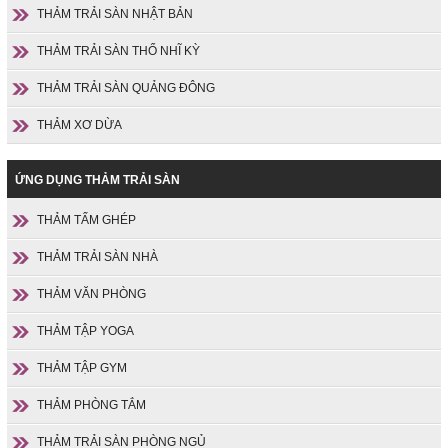
THẢM TRẢI SÀN NHẬT BẢN
THẢM TRẢI SÀN THỔ NHĨ KỲ
THẢM TRẢI SÀN QUẢNG ĐÔNG
THẢM XƠ DỪA
ỨNG DỤNG THẢM TRẢI SÀN
THẢM TẤM GHÉP
THẢM TRẢI SÀN NHÀ
THẢM VĂN PHÒNG
THẢM TẬP YOGA
THẢM TẬP GYM
THẢM PHÒNG TẮM
THẢM TRẢI SÀN PHÒNG NGỦ