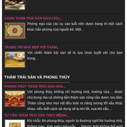
CHỌN THẢM TRẢI SÀN NÀO CHO...
Phòng ngủ của các cụ cao tuổi nên được trang trí một cách
khác hẳn phòng của ngưởi trẻ. Một...
TRANG TRÍ NHÀ ĐẸP VỚI THẢM...
Với chiếc thảm trải sàn sẽ là lựa chon tuyệt vời cho bạn
trong...
THẢM TRẢI SÀN VÀ PHONG THỦY
PHONG THỦY THẢM TRẢI SÀN HÓA...
Với phong thủy, không chỉ hướng nhà, hướng cửa… được
chú trọng mà cả những tấm thảm sàn cũng cần được lưu tâm.
Thảm cũng như mọi vật đều toát ra năng lượng tốt xấu khác
nhau, nếu biết cách sử dụng sẽ tụ khí tốt, xua khí xấu....
TƯ VẤN THẢM TRẢI SÀN THEO MỆNH...
Khi nhắc tới phong thủy, người ta thường nghĩ tới hướng nhà,
không gian, ánh sang màu sắc…. Nhưng thật không thể ngờ