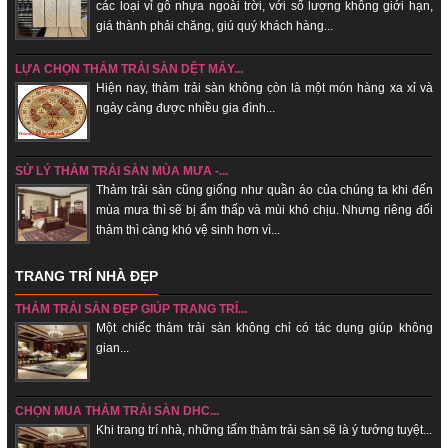
các loại vỉ gỗ nhựa ngoài trời, với số lượng không giới hạn,
giá thành phải chăng, giú quý khách hàng...
LỰA CHỌN THẢM TRẢI SÀN DỆT MÁY...
Hiện nay, thảm trải sàn không c̣òn là một món hàng xa xỉ và
ngày càng được nhiều gia đình...
SỬ LÝ THẢM TRẢI SÀN MÙA MƯA -...
Thảm trải sàn cũng giống như quần áo của chúng ta khi đến
mùa mưa thì sẽ bị ẩm thấp và mùi khó chịu. Nhưng riêng đối
thảm thì càng khó vệ sinh hơn vì...
TRANG TRÍ NHÀ ĐẸP
THẢM TRẢI SÀN ĐẸP GIÚP TRANG TRÍ...
Một chiếc thảm trải sàn không chỉ có tác dụng giúp không
gian...
CHỌN MUA THẢM TRẢI SÀN DHC...
Khi trang trí nhà, những tấm thảm trải sàn sẽ là ý tưởng tuyệt...