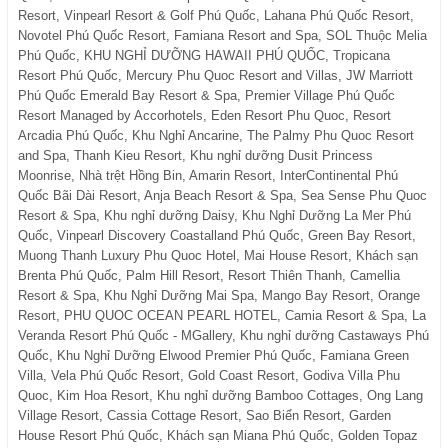
Resort, Vinpearl Resort & Golf Phú Quốc, Lahana Phú Quốc Resort,
Novotel Phú Quốc Resort, Famiana Resort and Spa, SOL Thuộc Melia
Phú Quốc, KHU NGHỈ DƯỠNG HAWAII PHÚ QUỐC, Tropicana
Resort Phú Quốc, Mercury Phu Quoc Resort and Villas, JW Marriott
Phú Quốc Emerald Bay Resort & Spa, Premier Village Phú Quốc
Resort Managed by Accorhotels, Eden Resort Phu Quoc, Resort
Arcadia Phú Quốc, Khu Nghỉ Ancarine, The Palmy Phu Quoc Resort
and Spa, Thanh Kieu Resort, Khu nghỉ dưỡng Dusit Princess
Moonrise, Nhà trệt Hồng Bin, Amarin Resort, InterContinental Phú
Quốc Bãi Dài Resort, Anja Beach Resort & Spa, Sea Sense Phu Quoc
Resort & Spa, Khu nghỉ dưỡng Daisy, Khu Nghỉ Dưỡng La Mer Phú
Quốc, Vinpearl Discovery Coastalland Phú Quốc, Green Bay Resort,
Muong Thanh Luxury Phu Quoc Hotel, Mai House Resort, Khách sạn
Brenta Phú Quốc, Palm Hill Resort, Resort Thiên Thanh, Camellia
Resort & Spa, Khu Nghỉ Dưỡng Mai Spa, Mango Bay Resort, Orange
Resort, PHU QUOC OCEAN PEARL HOTEL, Camia Resort & Spa, La
Veranda Resort Phú Quốc - MGallery, Khu nghỉ dưỡng Castaways Phú
Quốc, Khu Nghỉ Dưỡng Elwood Premier Phú Quốc, Famiana Green
Villa, Vela Phú Quốc Resort, Gold Coast Resort, Godiva Villa Phu
Quoc, Kim Hoa Resort, Khu nghỉ dưỡng Bamboo Cottages, Ong Lang
Village Resort, Cassia Cottage Resort, Sao Biển Resort, Garden
House Resort Phú Quốc, Khách sạn Miana Phú Quốc, Golden Topaz