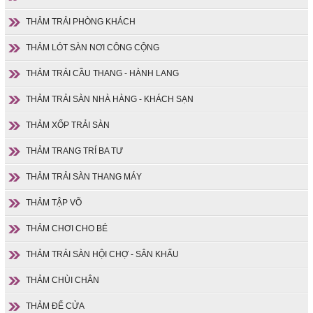
THẢM TRẢI PHÒNG KHÁCH
THẢM LÓT SÀN NƠI CÔNG CỘNG
THẢM TRẢI CẦU THANG - HÀNH LANG
THẢM TRẢI SÀN NHÀ HÀNG - KHÁCH SẠN
THẢM XỐP TRẢI SÀN
THẢM TRANG TRÍ BA TƯ
THẢM TRẢI SÀN THANG MÁY
THẢM TẬP VÕ
THẢM CHƠI CHO BÉ
THẢM TRẢI SÀN HỘI CHỢ - SÂN KHẤU
THẢM CHÙI CHÂN
THẢM ĐỂ CỬA