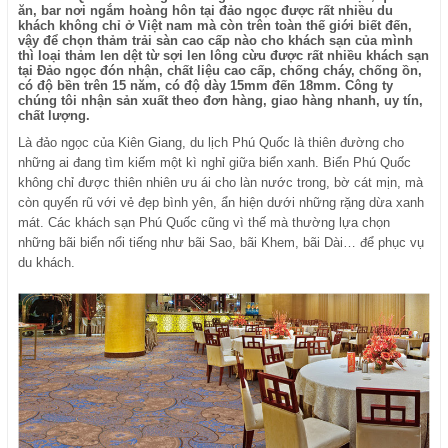
ăn, bar nơi ngắm hoàng hôn tại đảo ngọc được rất nhiều du
khách không chỉ ở Việt nam mà còn trên toàn thế giới biết đến,
vậy để chọn thảm trải sàn cao cấp nào cho khách sạn của mình
thì loại thảm len dệt từ sợi len lông cừu được rất nhiều khách sạn
tại Đảo ngọc đón nhận, chất liệu cao cấp, chống cháy, chống ồn,
có độ bền trên 15 năm, có độ dày 15mm đến 18mm. Công ty
chúng tôi nhận sản xuất theo đơn hàng, giao hàng nhanh, uy tín,
chất lượng.
Là đảo ngọc của Kiên Giang, du lịch Phú Quốc là thiên đường cho
những ai đang tìm kiếm một kì nghỉ giữa biển xanh. Biển Phú Quốc
không chỉ được thiên nhiên ưu ái cho làn nước trong, bờ cát mịn, mà
còn quyến rũ với vẻ đẹp bình yên, ẩn hiện dưới những rặng dừa xanh
mát. Các khách sạn Phú Quốc cũng vì thế mà thường lựa chọn
những bãi biển nổi tiếng như bãi Sao, bãi Khem, bãi Dài… để phục vụ
du khách.