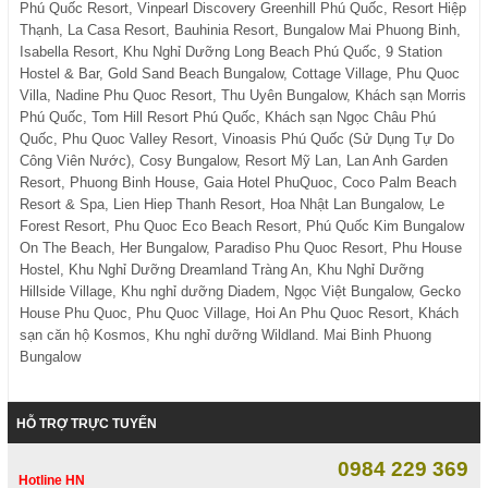
Phú Quốc Resort, Vinpearl Discovery Greenhill Phú Quốc, Resort Hiệp
Thạnh, La Casa Resort, Bauhinia Resort, Bungalow Mai Phuong Binh,
Isabella Resort, Khu Nghỉ Dưỡng Long Beach Phú Quốc, 9 Station
Hostel & Bar, Gold Sand Beach Bungalow, Cottage Village, Phu Quoc
Villa, Nadine Phu Quoc Resort, Thu Uyên Bungalow, Khách sạn Morris
Phú Quốc, Tom Hill Resort Phú Quốc, Khách sạn Ngọc Châu Phú
Quốc, Phu Quoc Valley Resort, Vinoasis Phú Quốc (Sử Dụng Tự Do
Công Viên Nước), Cosy Bungalow, Resort Mỹ Lan, Lan Anh Garden
Resort, Phuong Binh House, Gaia Hotel PhuQuoc, Coco Palm Beach
Resort & Spa, Lien Hiep Thanh Resort, Hoa Nhật Lan Bungalow, Le
Forest Resort, Phu Quoc Eco Beach Resort, Phú Quốc Kim Bungalow
On The Beach, Her Bungalow, Paradiso Phu Quoc Resort, Phu House
Hostel, Khu Nghỉ Dưỡng Dreamland Tràng An, Khu Nghỉ Dưỡng
Hillside Village, Khu nghỉ dưỡng Diadem, Ngọc Việt Bungalow, Gecko
House Phu Quoc, Phu Quoc Village, Hoi An Phu Quoc Resort, Khách
sạn căn hộ Kosmos, Khu nghỉ dưỡng Wildland. Mai Binh Phuong
Bungalow
HỖ TRỢ TRỰC TUYẾN
0984 229 369
Hotline HN