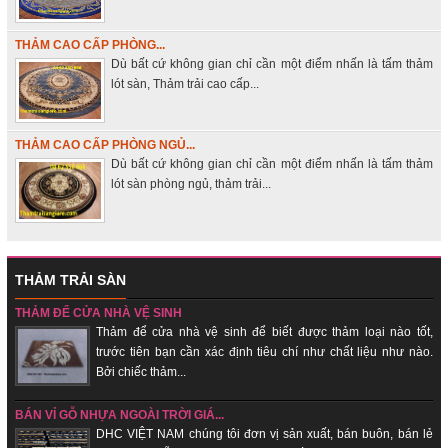
THẢM CAO CẤP PHÒNG...
Dù bất cứ không gian chỉ cần một điểm nhấn là tấm thảm
lót sàn, Thảm trải cao cấp...
THẢM CAO CẤP PHÒNG NGỦ...
Dù bất cứ không gian chỉ cần một điểm nhấn là tấm thảm
lót sàn phòng ngủ, thảm trải...
THẢM TRẢI SÀN
THẢM ĐỂ CỬA NHÀ VỆ SINH
Thảm để cửa nhà vệ sinh để biết được thảm loại nào tốt,
trước tiên bạn cần xác định tiêu chí như chất liệu như nào.
Bởi chiếc thảm...
BÁN VỈ GỖ NHỰA NGOÀI TRỜI GIÁ...
DHC VIỆT NAM chúng tôi đơn vị sản xuất, bán buôn, bán lẻ