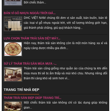
Bởi chiếc thảm...
BÁN VỈ GỖ NHỰA NGOÀI TRỜI GIÁ...
DHC VIỆT NAM chúng tôi đơn vị sản xuất, bán buôn, bán lẻ
các loại vỉ gỗ nhựa ngoài trời, với số lượng không giới hạn,
giá thành phải chăng, giú quý khách hàng...
LỰA CHỌN THẢM TRẢI SÀN DỆT MÁY...
Hiện nay, thảm trải sàn không c̣òn là một món hàng xa xỉ và
ngày càng được nhiều gia đình...
SỬ LÝ THẢM TRẢI SÀN MÙA MƯA -...
Thảm trải sàn cũng giống như quần áo của chúng ta khi đến
mùa mưa thì sẽ bị ẩm thấp và mùi khó chịu. Nhưng riêng đối
thảm thì càng khó vệ sinh hơn vì...
TRANG TRÍ NHÀ ĐẸP
THẢM TRẢI SÀN ĐẸP GIÚP TRANG TRÍ...
Một chiếc thảm trải sàn không chỉ có tác dụng giúp không
gian...