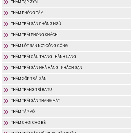
THẢM TẬP GYM
THẢM PHÒNG TẮM
THẢM TRẢI SÀN PHÒNG NGỦ
THẢM TRẢI PHÒNG KHÁCH
THẢM LÓT SÀN NƠI CÔNG CỘNG
THẢM TRẢI CẦU THANG - HÀNH LANG
THẢM TRẢI SÀN NHÀ HÀNG - KHÁCH SẠN
THẢM XỐP TRẢI SÀN
THẢM TRANG TRÍ BA TƯ
THẢM TRẢI SÀN THANG MÁY
THẢM TẬP VÕ
THẢM CHƠI CHO BÉ