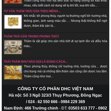
Thảm cũng như mọi vật đều toát ra năng lượng tốt xấu khác
nhau, nếu biết cách sử dụng sẽ tụ khí tốt, xua khí xấu....
TƯ VẤN THẢM TRẢI SÀN THEO MỆNH...
Khi nhắc tới phong thủy, người ta thường nghĩ tới hướng nhà,
không gian, ánh sang màu sắc…. Nhưng thật không thể ngờ
được, thảm trải sàn là...
THẢM TRẢI SÀN TRONG PHONG THỦY
Thảm là vật giúp cho sàn nhà bớt đi sự lạnh lẽo và điều hòa
màu...
TRẢI THẢM NHƯ NÀO GỌI LÀ ĐÚNG CÁCH...
Theo phong thủy, không chỉ hướng nhà, hướng cửa… được
chú trọng mà cả những tấm thảm sàn cũng cần được lưu tâm.
Thảm cũng như mọi...
CÔNG TY CỔ PHẦN DHC VIỆT NAM
Hà nội: Số 3 Ngõ 323/3 Thụy Phương, Đông Ngạc
/
024
62 550 666
- 0984 229 369
-
Nam Định
:
466 Trường chinh
- ĐT:
03503 633 777 - 0902