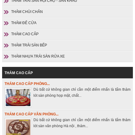
THẢM TRẢI SÀN HỘI CHỢ - SÂN KHẤU
THẢM CHÙI CHÂN
THẢM ĐỂ CỬA
THẢM CAO CẤP
THẢM TRẢI SÀN BẾP
THẢM NHỰA TRẢI SÀN RỬA XE
THẢM CAO CẤP
THẢM CAO CẤP PHÒNG...
Dù bất cứ không gian chỉ cần một điểm nhấn là tấm thảm
lót sàn phòng họp mặt, chất...
THẢM CAO CẤP VĂN PHÒNG...
Dù bất cứ không gian chỉ cần một điểm nhấn là tấm thảm
lót sàn văn phòng Hà nội , thảm...