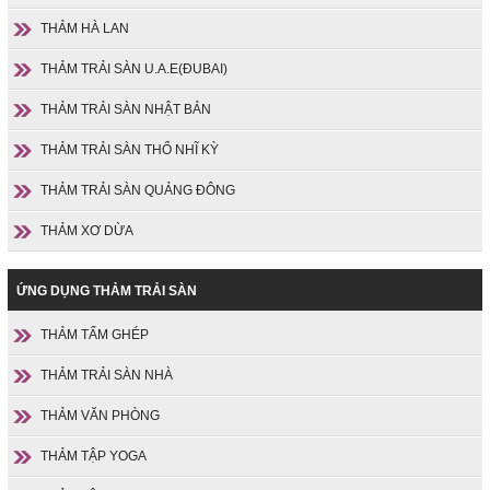
THẢM HÀ LAN
THẢM TRẢI SÀN U.A.E(ĐUBAI)
THẢM TRẢI SÀN NHẬT BẢN
THẢM TRẢI SÀN THỔ NHĨ KỲ
THẢM TRẢI SÀN QUẢNG ĐÔNG
THẢM XƠ DỪA
ỨNG DỤNG THẢM TRẢI SÀN
THẢM TẤM GHÉP
THẢM TRẢI SÀN NHÀ
THẢM VĂN PHÒNG
THẢM TẬP YOGA