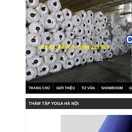
TRANG CHỦ
GIỚI THIỆU
TƯ VẤN
SHOWROOM
G
THẢM TẬP YOGA HÀ NỘI