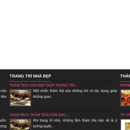
TRANG TRÍ NHÀ ĐẸP
THẢM
THẢM TRẢI SÀN ĐẸP GIÚP TRANG TRÍ...
PHON
 nào
Một chiếc thảm trải sàn không chỉ có tác dụng giúp
 liệu
không gian...
sẽ tụ k
CHỌN MUA THẢM TRẢI SÀN DHC...
TƯ V
uôn,
Khi trang trí nhà, những tấm thảm trải sàn sẽ là ý
ượng
tưởng tuyệt...