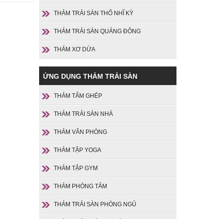
THẢM TRẢI SÀN THỔ NHĨ KỲ
THẢM TRẢI SÀN QUẢNG ĐÔNG
THẢM XƠ DỪA
ỨNG DỤNG THẢM TRẢI SÀN
THẢM TẤM GHÉP
THẢM TRẢI SÀN NHÀ
THẢM VĂN PHÒNG
THẢM TẬP YOGA
THẢM TẬP GYM
THẢM PHÒNG TẮM
THẢM TRẢI SÀN PHÒNG NGỦ