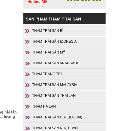
Hotline NĐ
SẢN PHẨM THẢM TRẢI SÀN
THẢM TRẢI SÀN BỈ
THẢM TRẢI SÀN IDONESIA
THẢM TRẢI SÀN MỸ
THẢM TRẢI SÀN ARAP.SAUDI
THẢM TRANG TRÍ
THẢM TRẢI SÀN MALAYSIA
THẢM TRẢI SÀN THÁI LAN
THẢM HÀ LAN
g bài tập
ất lượng
THẢM TRẢI SÀN U.A.E(ĐUBAI)
THẢM TRẢI SÀN NHẬT BẢN