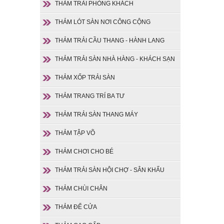
THẢM TRẢI PHÒNG KHÁCH
THẢM LÓT SÀN NƠI CÔNG CỘNG
THẢM TRẢI CẦU THANG - HÀNH LANG
THẢM TRẢI SÀN NHÀ HÀNG - KHÁCH SẠN
THẢM XỐP TRẢI SÀN
THẢM TRANG TRÍ BA TƯ
THẢM TRẢI SÀN THANG MÁY
THẢM TẬP VÕ
THẢM CHƠI CHO BÉ
THẢM TRẢI SÀN HỘI CHỢ - SÂN KHẤU
THẢM CHÙI CHÂN
THẢM ĐỂ CỬA