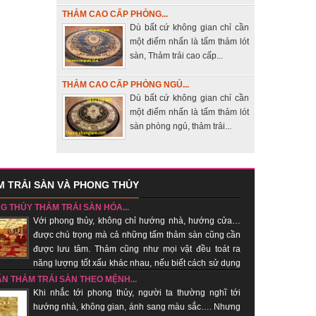
THẢM CAO CẤP PHÒNG...
Dù bất cứ không gian chỉ cần
một điểm nhấn là tấm thảm lót
sàn, Thảm trải cao cấp...
THẢM CAO CẤP PHÒNG NGỦ...
Dù bất cứ không gian chỉ cần
một điểm nhấn là tấm thảm lót
sàn phòng ngủ, thảm trải...
 TRẢI SÀN VÀ PHONG THỦY
G THỦY THẢM TRẢI SÀN HÓA...
Với phong thủy, không chỉ hướng nhà, hướng cửa…
được chú trọng mà cả những tấm thảm sàn cũng cần
được lưu tâm. Thảm cũng như mọi vật đều toát ra
năng lượng tốt xấu khác nhau, nếu biết cách sử dụng
hí tốt, xua khí xấu....
ẤN THẢM TRẢI SÀN THEO MỆNH...
Khi nhắc tới phong thủy, người ta thường nghĩ tới
hướng nhà, không gian, ánh sang màu sắc…. Nhưng