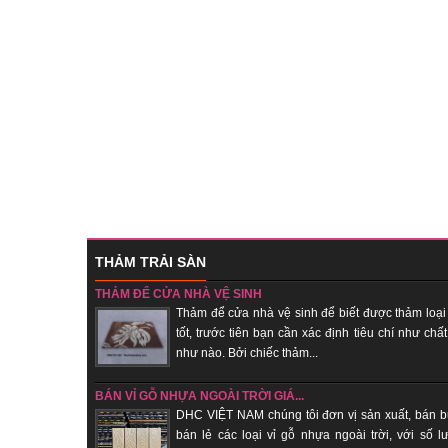
THẢM TRẢI SÀN
THẢM ĐỂ CỬA NHÀ VỆ SINH
Thảm để cửa nhà vệ sinh để biết được thảm loại
tốt, trước tiên bạn cần xác định tiêu chí như chất
như nào. Bởi chiếc thảm...
BÁN VỈ GỖ NHỰA NGOÀI TRỜI GIÁ...
DHC VIỆT NAM chúng tôi đơn vị sản xuất, bán b
bán lẻ các loại vỉ gỗ nhựa ngoài trời, với số l