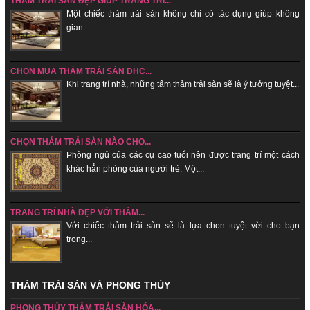
THẢM TRẢI SÀN ĐẸP GIÚP TRANG TRÍ...
Một chiếc thảm trải sàn không chỉ có tác dụng giúp không
gian...
CHỌN MUA THẢM TRẢI SÀN DHC...
Khi trang trí nhà, những tấm thảm trải sàn sẽ là ý tưởng tuyệt...
CHỌN THẢM TRẢI SÀN NÀO CHO...
Phòng ngủ của các cụ cao tuổi nên được trang trí một cách
khác hẳn phòng của ngưởi trẻ. Một...
TRANG TRÍ NHÀ ĐẸP VỚI THẢM...
Với chiếc thảm trải sàn sẽ là lựa chon tuyệt vời cho bạn
trong...
THẢM TRẢI SÀN VÀ PHONG THỦY
PHONG THỦY THẢM TRẢI SÀN HÓA...