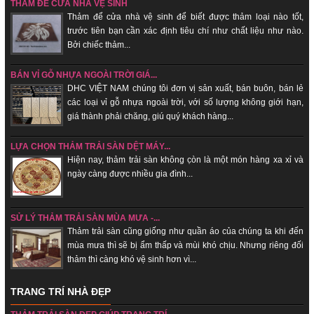
THẢM ĐỂ CỬA NHÀ VỆ SINH
Thảm để cửa nhà vệ sinh để biết được thảm loại nào tốt,
trước tiên bạn cần xác định tiêu chí như chất liệu như nào.
Bởi chiếc thảm...
BÁN VỈ GỖ NHỰA NGOÀI TRỜI GIÁ...
DHC VIỆT NAM chúng tôi đơn vị sản xuất, bán buôn, bán lẻ
các loại vỉ gỗ nhựa ngoài trời, với số lượng không giới hạn,
giá thành phải chăng, giú quý khách hàng...
LỰA CHỌN THẢM TRẢI SÀN DỆT MÁY...
Hiện nay, thảm trải sàn không c̣òn là một món hàng xa xỉ và
ngày càng được nhiều gia đình...
SỬ LÝ THẢM TRẢI SÀN MÙA MƯA -...
Thảm trải sàn cũng giống như quần áo của chúng ta khi đến
mùa mưa thì sẽ bị ẩm thấp và mùi khó chịu. Nhưng riêng đối
thảm thì càng khó vệ sinh hơn vì...
TRANG TRÍ NHÀ ĐẸP