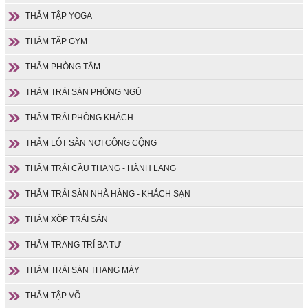
THẢM TẬP YOGA
THẢM TẬP GYM
THẢM PHÒNG TẮM
THẢM TRẢI SÀN PHÒNG NGỦ
THẢM TRẢI PHÒNG KHÁCH
THẢM LÓT SÀN NƠI CÔNG CỘNG
THẢM TRẢI CẦU THANG - HÀNH LANG
THẢM TRẢI SÀN NHÀ HÀNG - KHÁCH SẠN
THẢM XỐP TRẢI SÀN
THẢM TRANG TRÍ BA TƯ
THẢM TRẢI SÀN THANG MÁY
THẢM TẬP VÕ