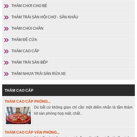
THẢM CHƠI CHO BÉ
THẢM TRẢI SÀN HỘI CHỢ - SÂN KHẤU
THẢM CHÙI CHÂN
THẢM ĐỂ CỬA
THẢM CAO CẤP
THẢM TRẢI SÀN BẾP
THẢM NHỰA TRẢI SÀN RỬA XE
THẢM CAO CẤP
THẢM CAO CẤP PHÒNG...
Dù bất cứ không gian chỉ cần một điểm nhấn là tấm thảm
lót sàn phòng họp mặt, chất...
THẢM CAO CẤP VĂN PHÒNG...