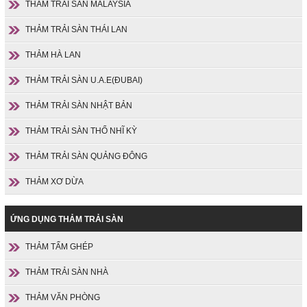
THẢM TRẢI SÀN MALAYSIA
THẢM TRẢI SÀN THÁI LAN
THẢM HÀ LAN
THẢM TRẢI SÀN U.A.E(ĐUBAI)
THẢM TRẢI SÀN NHẬT BẢN
THẢM TRẢI SÀN THỔ NHĨ KỲ
THẢM TRẢI SÀN QUẢNG ĐÔNG
THẢM XƠ DỪA
ỨNG DỤNG THẢM TRẢI SÀN
THẢM TẤM GHÉP
THẢM TRẢI SÀN NHÀ
THẢM VĂN PHÒNG