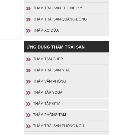
THẢM TRẢI SÀN THỔ NHĨ KỲ
THẢM TRẢI SÀN QUẢNG ĐÔNG
THẢM XƠ DỪA
ỨNG DỤNG THẢM TRẢI SÀN
THẢM TẤM GHÉP
THẢM TRẢI SÀN NHÀ
THẢM VĂN PHÒNG
THẢM TẬP YOGA
THẢM TẬP GYM
THẢM PHÒNG TẮM
THẢM TRẢI SÀN PHÒNG NGỦ