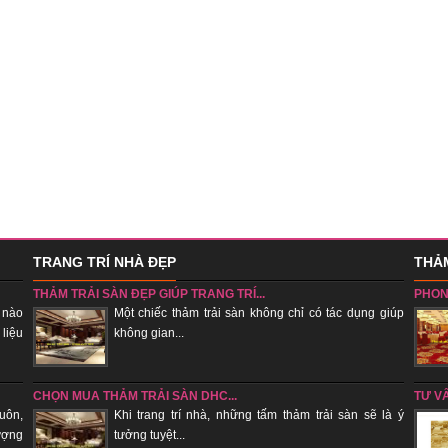
TRANG TRÍ NHÀ ĐẸP
THẢM
THẢM TRẢI SÀN ĐẸP GIÚP TRANG TRÍ...
PHON
 nào
Một chiếc thảm trải sàn không chỉ có tác dụng giúp
 liệu
không gian...
sẽ tụ k
CHỌN MUA THẢM TRẢI SÀN DHC...
TƯ V
uôn,
Khi trang trí nhà, những tấm thảm trải sàn sẽ là ý
ượng
tưởng tuyệt...