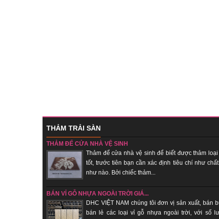
THẢM TRẢI SÀN
THẢM ĐỂ CỬA NHÀ VỆ SINH
Thảm để cửa nhà vệ sinh để biết được thảm loại
tốt, trước tiên bạn cần xác định tiêu chí như chất
như nào. Bởi chiếc thảm...
BÁN VỈ GỖ NHỰA NGOÀI TRỜI GIÁ...
DHC VIỆT NAM chúng tôi đơn vị sản xuất, bán b
bán lẻ các loại vỉ gỗ nhựa ngoài trời, với số l