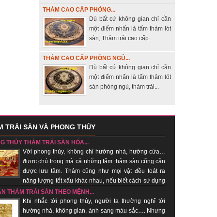
THẢM CAO CẤP PHÒNG...
Dù bất cứ không gian chỉ cần
một điểm nhấn là tấm thảm lót
sàn, Thảm trải cao cấp...
THẢM CAO CẤP PHÒNG NGỦ...
Dù bất cứ không gian chỉ cần
một điểm nhấn là tấm thảm lót
sàn phòng ngủ, thảm trải...
 TRẢI SÀN VÀ PHONG THỦY
G THỦY THẢM TRẢI SÀN HÓA...
Với phong thủy, không chỉ hướng nhà, hướng cửa…
được chú trọng mà cả những tấm thảm sàn cũng cần
được lưu tâm. Thảm cũng như mọi vật đều toát ra
năng lượng tốt xấu khác nhau, nếu biết cách sử dụng
hí tốt, xua khí xấu....
ẤN THẢM TRẢI SÀN THEO MỆNH...
Khi nhắc tới phong thủy, người ta thường nghĩ tới
hướng nhà, không gian, ánh sang màu sắc…. Nhưng