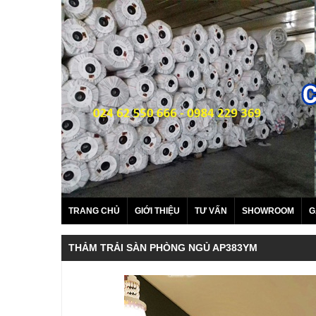
TRANG CHỦ
GIỚI THIỆU
TƯ VẤN
SHOWROOM
G
THẢM TRẢI SÀN PHÒNG NGỦ AP383YM