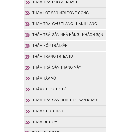
THẢM TRẢI PHÒNG KHÁCH
THẢM LÓT SÀN NƠI CÔNG CỘNG
THẢM TRẢI CẦU THANG - HÀNH LANG
THẢM TRẢI SÀN NHÀ HÀNG - KHÁCH SẠN
THẢM XỐP TRẢI SÀN
THẢM TRANG TRÍ BA TƯ
THẢM TRẢI SÀN THANG MÁY
THẢM TẬP VÕ
THẢM CHƠI CHO BÉ
THẢM TRẢI SÀN HỘI CHỢ - SÂN KHẤU
THẢM CHÙI CHÂN
THẢM ĐỂ CỬA