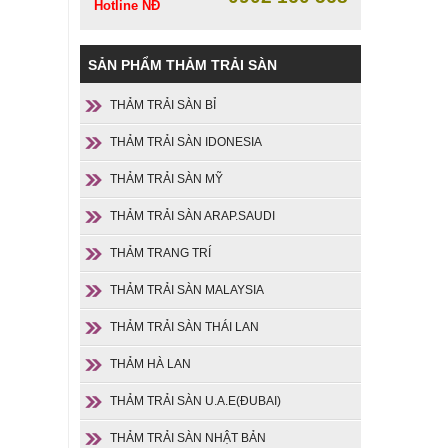
Hotline NĐ
SẢN PHẨM THẢM TRẢI SÀN
THẢM TRẢI SÀN BỈ
THẢM TRẢI SÀN IDONESIA
THẢM TRẢI SÀN MỸ
THẢM TRẢI SÀN ARAP.SAUDI
THẢM TRANG TRÍ
THẢM TRẢI SÀN MALAYSIA
THẢM TRẢI SÀN THÁI LAN
THẢM HÀ LAN
THẢM TRẢI SÀN U.A.E(ĐUBAI)
THẢM TRẢI SÀN NHẬT BẢN