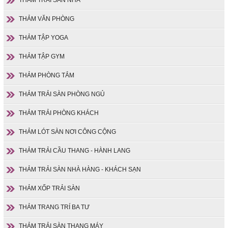
THẢM VĂN PHÒNG
THẢM TẬP YOGA
THẢM TẬP GYM
THẢM PHÒNG TẮM
THẢM TRẢI SÀN PHÒNG NGỦ
THẢM TRẢI PHÒNG KHÁCH
THẢM LÓT SÀN NƠI CÔNG CỘNG
THẢM TRẢI CẦU THANG - HÀNH LANG
THẢM TRẢI SÀN NHÀ HÀNG - KHÁCH SẠN
THẢM XỐP TRẢI SÀN
THẢM TRANG TRÍ BA TƯ
THẢM TRẢI SÀN THANG MÁY