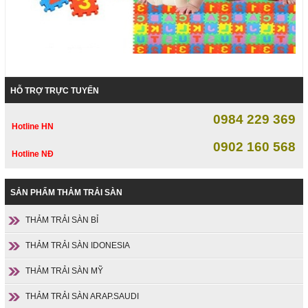
HỖ TRỢ TRỰC TUYẾN
0984 229 369
Hotline HN
0902 160 568
Hotline NĐ
SẢN PHẨM THẢM TRẢI SÀN
THẢM TRẢI SÀN BỈ
THẢM TRẢI SÀN IDONESIA
THẢM TRẢI SÀN MỸ
THẢM TRẢI SÀN ARAP.SAUDI