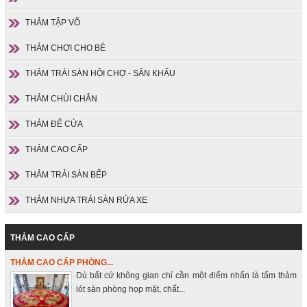
THẢM TẬP VÕ
THẢM CHƠI CHO BÉ
THẢM TRẢI SÀN HỘI CHỢ - SÂN KHẤU
THẢM CHÙI CHÂN
THẢM ĐỂ CỬA
THẢM CAO CẤP
THẢM TRẢI SÀN BẾP
THẢM NHỰA TRẢI SÀN RỬA XE
THẢM CAO CẤP
THẢM CAO CẤP PHÒNG...
Dù bất cứ không gian chỉ cần một điểm nhấn là tấm thảm
lót sàn phòng họp mặt, chất...