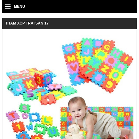
MENU
THẢM XỐP TRẢI SÀN 17