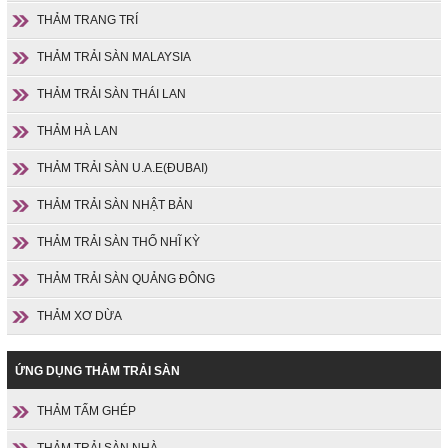
THẢM TRANG TRÍ
THẢM TRẢI SÀN MALAYSIA
THẢM TRẢI SÀN THÁI LAN
THẢM HÀ LAN
THẢM TRẢI SÀN U.A.E(ĐUBAI)
THẢM TRẢI SÀN NHẬT BẢN
THẢM TRẢI SÀN THỔ NHĨ KỲ
THẢM TRẢI SÀN QUẢNG ĐÔNG
THẢM XƠ DỪA
ỨNG DỤNG THẢM TRẢI SÀN
THẢM TẤM GHÉP
THẢM TRẢI SÀN NHÀ