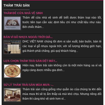
THẢM TRẢI SÀN
THẢM ĐỂ CỬA NHÀ VỆ SINH
Thảm để cửa nhà vệ sinh để biết được thảm loại nào tốt,
trước tiên bạn cần xác định tiêu chí như chất liệu như nào.
Bởi chiếc thảm...
BÁN VỈ GỖ NHỰA NGOÀI TRỜI GIÁ...
DHC VIỆT NAM chúng tôi đơn vị sản xuất, bán buôn, bán lẻ
các loại vỉ gỗ nhựa ngoài trời, với số lượng không giới hạn,
giá thành phải chăng, giú quý khách hàng...
LỰA CHỌN THẢM TRẢI SÀN DỆT MÁY...
Hiện nay, thảm trải sàn không c̣òn là một món hàng xa xỉ và
ngày càng được nhiều gia đình...
SỬ LÝ THẢM TRẢI SÀN MÙA MƯA -...
Thảm trải sàn cũng giống như quần áo của chúng ta khi đến
mùa mưa thì sẽ bị ẩm thấp và mùi khó chịu. Nhưng riêng đối
thảm thì càng khó vệ sinh hơn vì...